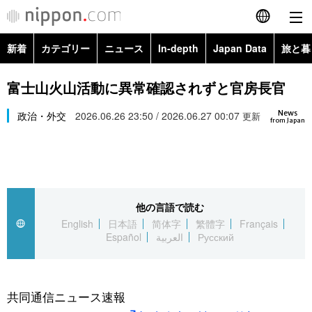
新着
カテゴリー
ニュース
In-depth
Japan Data
旅と暮
English
政治・外交
Topics
富士山火山活動に異常確認されずと官房長官
简体字
News
経済・ビジネス
政治・外交
2026.06.26 23:50 / 2026.06.27 00:07
Images
更新
繁體字
from Japan
カテゴリー
国際・海外
People
Français
政治・外交
ニュース
社会
東京
Español
他の言語で読む
経済・ビジネス
トップ
In-depth
文化
お知らせ
English
日本語
简体字
繁體字
Français
العربية
Español
العربية
Русский
国際
アーカイブ
Japan Data
科学・技術
Русский
社会
旅と暮らし
暮らし
共同通信ニュース速報