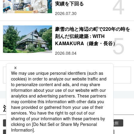
4
実績を下回る
2026.07.30
豪雪の地と海辺の町で220年の時を
5
刻んだ伝統建築 : WITH
KAMAKURA（鎌倉・長谷）
2026.08.04
もっと見る
注目のキーワード
共同通信ニュース
気象・災害
災害
避難所
自然災害
気象庁
津波
地震
熊本