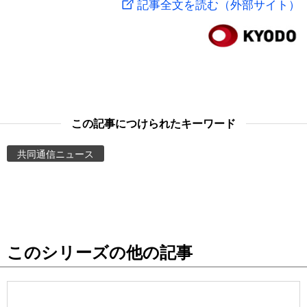
記事全文を読む（外部サイト）
スポーツ・東京2020
文化
動画/Live
科学・技術
Books
暮らし
Cinema
この記事につけられたキーワード
スポーツ・東京2020
Topics
共同通信ニュース
Images
People
このシリーズの他の記事
東京
お知らせ