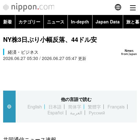
新着
カテゴリー
ニュース
In-depth
Japan Data
旅と暮
English
政治・外交
Topics
NY株3日ぶり小幅反落、44ドル安
简体字
News
経済・ビジネス
経済・ビジネス
Images
繁體字
from Japan
2026.06.27 05:30 / 2026.06.27 05:47
更新
カテゴリー
国際・海外
People
Français
政治・外交
ニュース
社会
東京
Español
経済・ビジネス
トップ
In-depth
他の言語で読む
文化
お知らせ
العربية
English
日本語
简体字
繁體字
Français
Español
العربية
Русский
国際
アーカイブ
Japan Data
科学・技術
Русский
社会
旅と暮らし
暮らし
共同通信ニュース速報