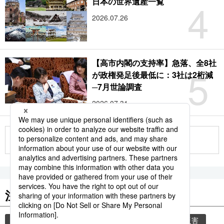
4
日本の世界遺産一覧
2026.07.26
【高市内閣の支持率】急落、全8社
5
が政権発足後最低に：3社は2桁減
─7月世論調査
2026.07.31
もっと見る
注目のキーワード
共同通信ニュース
気象・災害
気象庁
災害