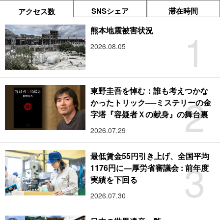
SNSシェア
滞在時間
アクセス数
1
熊本地震被害状況
2026.08.05
東野圭吾を悼む：誰も考えつかな
2
かったトリック──ミステリーの金
字塔『容疑者Ｘの献身』の舞台裏
2026.07.29
最低賃金55円引き上げ、全国平均
3
1176円に―厚労省審議会 : 前年度
実績を下回る
2026.07.30