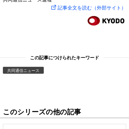
記事全文を読む（外部サイト）
スポーツ・東京2020
文化
動画/Live
科学・技術
Books
暮らし
Cinema
この記事につけられたキーワード
スポーツ・東京2020
Topics
共同通信ニュース
Images
People
東京
このシリーズの他の記事
お知らせ