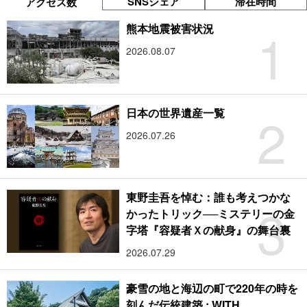
SNSシェア
滞在時間
アクセス数
1
熊本地震被害状況
2026.08.07
2
日本の世界遺産一覧
2026.07.26
東野圭吾を悼む：誰も考えつかな
3
かったトリック──ミステリーの金
字塔『容疑者Ｘの献身』の舞台裏
2026.07.29
豪雪の地と海辺の町で220年の時を
刻んだ伝統建築 : WITH