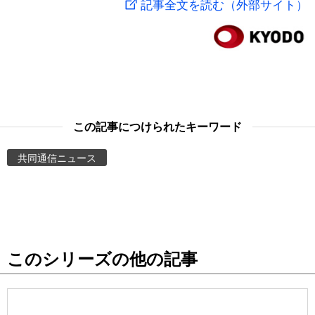
記事全文を読む（外部サイト）
スポーツ・東京2020
文化
動画/Live
科学・技術
Books
暮らし
Cinema
この記事につけられたキーワード
スポーツ・東京2020
Topics
共同通信ニュース
Images
People
このシリーズの他の記事
東京
お知らせ