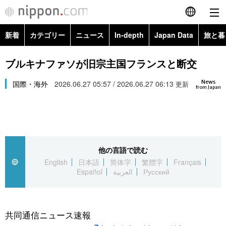
新着
カテゴリー
ニュース
In-depth
Japan Data
旅と暮
English
政治・外交
Topics
ブルキナファソが旧宗主国フランスと断交
简体字
News
経済・ビジネス
国際・海外
2026.06.27 05:57 / 2026.06.27 06:13
Images
更新
繁體字
from Japan
カテゴリー
国際・海外
People
Français
政治・外交
ニュース
社会
東京
Español
他の言語で読む
経済・ビジネス
トップ
In-depth
文化
お知らせ
English
日本語
简体字
繁體字
Français
العربية
Español
العربية
Русский
国際
アーカイブ
Japan Data
科学・技術
Русский
社会
旅と暮らし
暮らし
共同通信ニュース速報