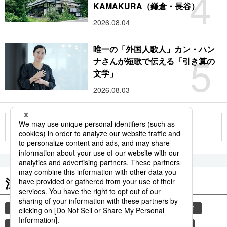
4
KAMAKURA（鎌倉・長谷）
2026.08.04
唯一の「外国人歌人」カン・ハン
5
ナさんが短歌で伝える「引き算の
文学」
2026.08.03
もっと見る
注目のキーワード
共同通信ニュース
観光
気象・災害
災害
時事通信ニュース
旅
避難所
自然災害