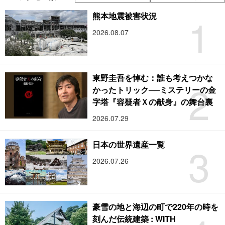
1
熊本地震被害状況
2026.08.07
東野圭吾を悼む：誰も考えつかな
2
かったトリック──ミステリーの金
字塔『容疑者Ｘの献身』の舞台裏
2026.07.29
3
日本の世界遺産一覧
2026.07.26
豪雪の地と海辺の町で220年の時を
刻んだ伝統建築 : WITH