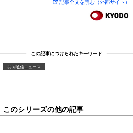
記事全文を読む（外部サイト）
スポーツ・東京2020
文化
動画/Live
科学・技術
Books
暮らし
Cinema
この記事につけられたキーワード
スポーツ・東京2020
Topics
共同通信ニュース
Images
People
このシリーズの他の記事
東京
お知らせ