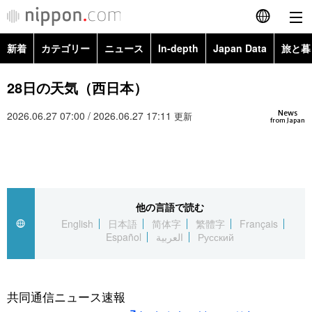
新着
カテゴリー
ニュース
In-depth
Japan Data
旅と暮
English
政治・外交
Topics
28日の天気（西日本）
简体字
News
2026.06.27 07:00 / 2026.06.27 17:11
経済・ビジネス
Images
更新
繁體字
from Japan
カテゴリー
国際・海外
People
Français
政治・外交
ニュース
社会
東京
Español
他の言語で読む
経済・ビジネス
トップ
In-depth
文化
お知らせ
English
日本語
简体字
繁體字
Français
العربية
Español
العربية
Русский
国際
アーカイブ
Japan Data
科学・技術
Русский
社会
旅と暮らし
暮らし
共同通信ニュース速報