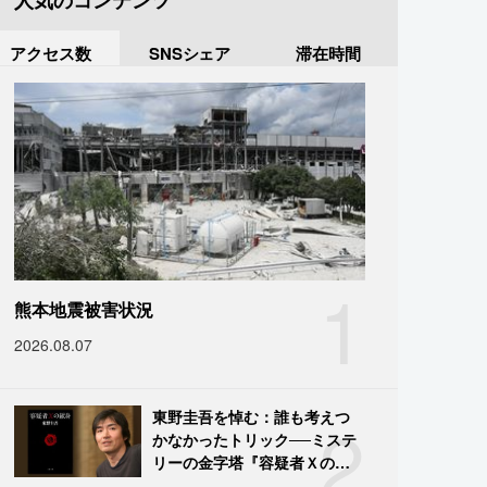
人気のコンテンツ
アクセス数
SNSシェア
滞在時間
1
熊本地震被害状況
2026.08.07
2
東野圭吾を悼む：誰も考えつ
かなかったトリック──ミステ
リーの金字塔『容疑者Ｘの献
身』の舞台裏