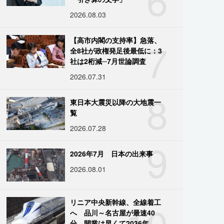
2026.08.03
7
【高市内閣の支持率】急落、
全8社が政権発足後最低に：3
社は2桁減─7月世論調査
2026.07.31
8
東日本大震災以降の大地震一
覧
2026.07.28
9
2026年7月 日本の出来事
2026.08.01
10
リニア中央新幹線、全線着工
へ 品川～名古屋が最速40
分、開業は早くて2036年