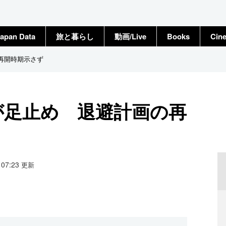
apan Data
旅と暮らし
動画/Live
Books
Cin
再開時期示さず
が足止め 退避計画の再
7 07:23
更新