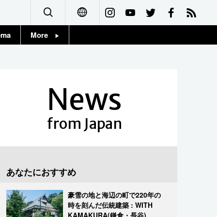
ema
More
English
Topics
简体字
Images
News
繁體字
People
Français
from Japan
東京
Español
お知らせ
العربية
あなたにおすすめ
Русский
豪雪の地と海辺の町で220年の
時を刻んだ伝統建築 : WITH
KAMAKURA(鎌倉・長谷)