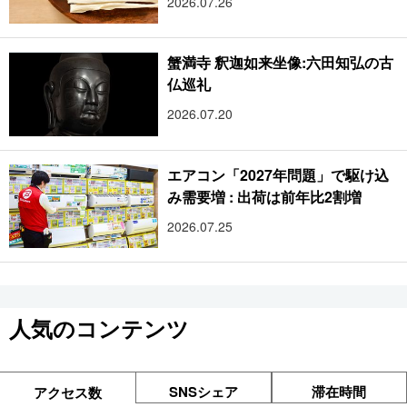
2026.07.26
蟹満寺 釈迦如来坐像:六田知弘の古
仏巡礼
2026.07.20
エアコン「2027年問題」で駆け込
み需要増 : 出荷は前年比2割増
2026.07.25
人気のコンテンツ
SNSシェア
滞在時間
アクセス数