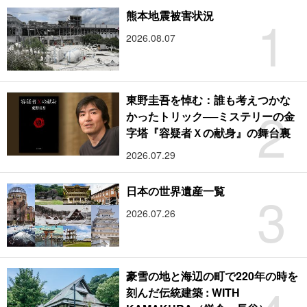
1
熊本地震被害状況
2026.08.07
東野圭吾を悼む：誰も考えつかな
2
かったトリック──ミステリーの金
字塔『容疑者Ｘの献身』の舞台裏
2026.07.29
3
日本の世界遺産一覧
2026.07.26
豪雪の地と海辺の町で220年の時を
刻んだ伝統建築 : WITH