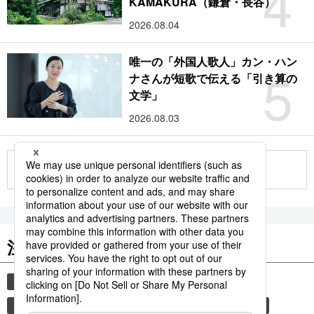
4
KAMAKURA（鎌倉・長谷）
2026.08.04
唯一の「外国人歌人」カン・ハン
5
ナさんが短歌で伝える「引き算の
文学」
2026.08.03
もっと見る
注目のキーワード
共同通信ニュース
国民栄誉賞
イチロー
サッカー
長嶋茂雄
羽生結弦
大谷翔平