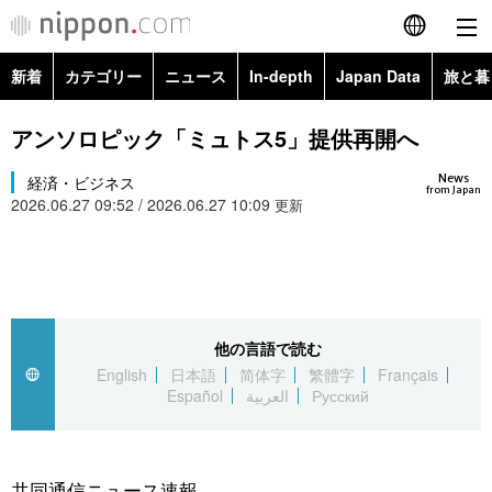
新着
カテゴリー
ニュース
In-depth
Japan Data
旅と暮
English
政治・外交
Topics
アンソロピック「ミュトス5」提供再開へ
简体字
News
経済・ビジネス
経済・ビジネス
Images
繁體字
from Japan
2026.06.27 09:52 / 2026.06.27 10:09
更新
カテゴリー
国際・海外
People
Français
政治・外交
ニュース
社会
東京
Español
経済・ビジネス
トップ
In-depth
他の言語で読む
文化
お知らせ
العربية
English
日本語
简体字
繁體字
Français
Español
العربية
Русский
国際
アーカイブ
Japan Data
科学・技術
Русский
社会
旅と暮らし
暮らし
共同通信ニュース速報