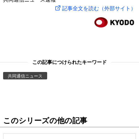
記事全文を読む（外部サイト）
スポーツ・東京2020
文化
動画/Live
科学・技術
Books
暮らし
Cinema
この記事につけられたキーワード
スポーツ・東京2020
Topics
共同通信ニュース
Images
People
東京
このシリーズの他の記事
お知らせ