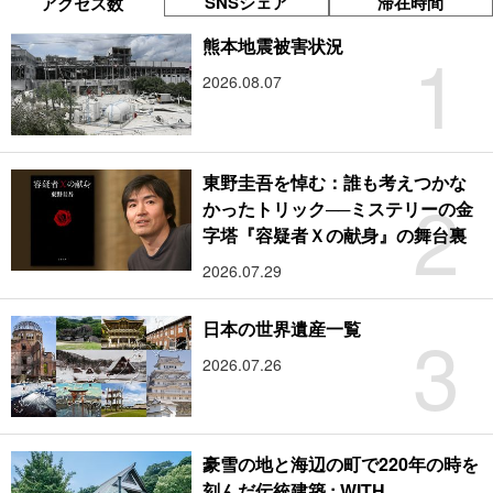
SNSシェア
滞在時間
アクセス数
1
熊本地震被害状況
2026.08.07
東野圭吾を悼む：誰も考えつかな
2
かったトリック──ミステリーの金
字塔『容疑者Ｘの献身』の舞台裏
2026.07.29
3
日本の世界遺産一覧
2026.07.26
豪雪の地と海辺の町で220年の時を
刻んだ伝統建築 : WITH