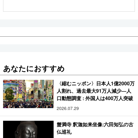
公式SNS
あなたにおすすめ
〈縮むニッポン〉日本人1億2000万
人割れ、過去最大91万人減少―人
口動態調査 : 外国人は400万人突破
2026.07.29
蟹満寺 釈迦如来坐像:六田知弘の古
仏巡礼