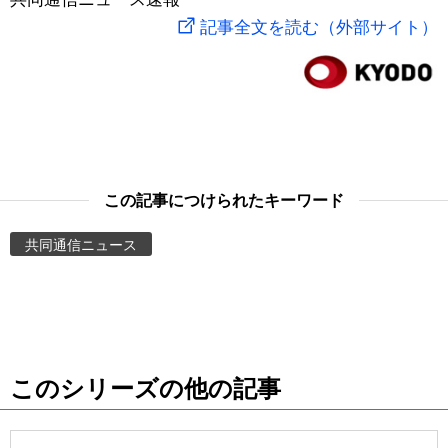
記事全文を読む（外部サイト）
スポーツ・東京2020
文化
動画/Live
科学・技術
Books
暮らし
Cinema
この記事につけられたキーワード
スポーツ・東京2020
Topics
共同通信ニュース
Images
People
東京
このシリーズの他の記事
お知らせ