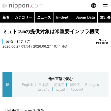
新着
カテゴリー
ニュース
In-depth
Japan Data
旅と暮
English
政治・外交
Topics
ミュトス5の提供対象は米重要インフラ機関
简体字
News
経済・ビジネス
経済・ビジネス
Images
繁體字
from Japan
2026.06.27 09:54 / 2026.06.27 10:11
更新
カテゴリー
国際・海外
People
Français
政治・外交
ニュース
社会
東京
Español
経済・ビジネス
トップ
In-depth
他の言語で読む
文化
お知らせ
العربية
English
日本語
简体字
繁體字
Français
Español
العربية
Русский
国際
アーカイブ
Japan Data
科学・技術
Русский
社会
旅と暮らし
暮らし
共同通信ニュース速報