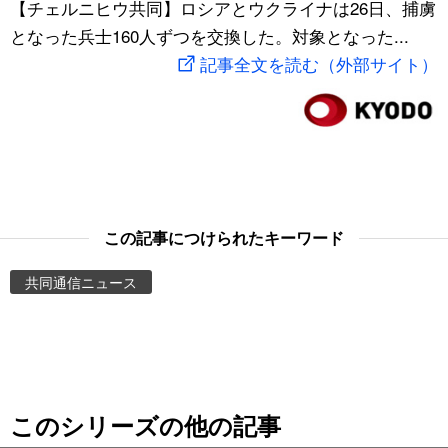
【チェルニヒウ共同】ロシアとウクライナは26日、捕虜
スポーツ・東京2020
文化
動画/Live
となった兵士160人ずつを交換した。対象となった...
記事全文を読む（外部サイト）
科学・技術
Books
暮らし
Cinema
スポーツ・東京2020
Topics
この記事につけられたキーワード
Images
共同通信ニュース
People
東京
このシリーズの他の記事
お知らせ