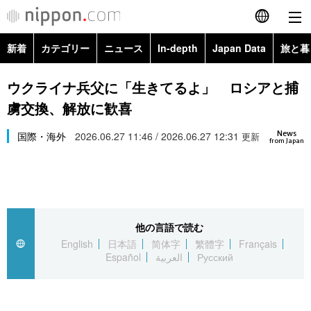
新着
カテゴリー
ニュース
In-depth
Japan Data
旅と暮
English
政治・外交
Topics
ウクライナ兵父に「生きてるよ」 ロシアと捕
简体字
虜交換、解放に歓喜
経済・ビジネス
Images
繁體字
カテゴリー
News
国際・海外
2026.06.27 11:46 / 2026.06.27 12:31
更新
from Japan
国際・海外
People
Français
政治・外交
ニュース
社会
東京
Español
経済・ビジネス
トップ
In-depth
文化
お知らせ
العربية
他の言語で読む
English
日本語
简体字
繁體字
Français
国際
アーカイブ
Japan Data
科学・技術
Español
العربية
Русский
Русский
社会
旅と暮らし
暮らし