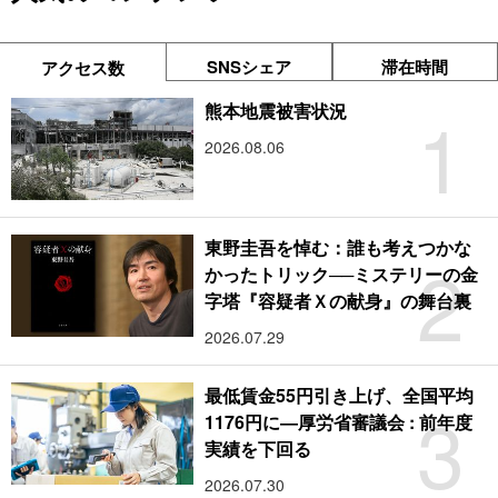
SNSシェア
滞在時間
アクセス数
1
熊本地震被害状況
2026.08.06
東野圭吾を悼む：誰も考えつかな
2
かったトリック──ミステリーの金
字塔『容疑者Ｘの献身』の舞台裏
2026.07.29
最低賃金55円引き上げ、全国平均
3
1176円に―厚労省審議会 : 前年度
実績を下回る
2026.07.30