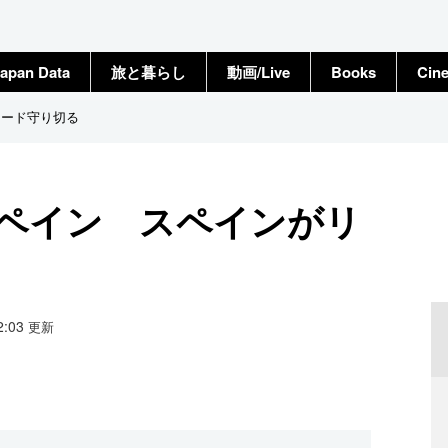
apan Data
旅と暮らし
動画/Live
Books
Cin
リード守り切る
スペイン スペインがリ
12:03
更新