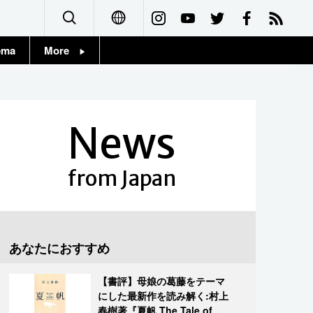
ema
More
English
Topics
简体字
Images
News
繁體字
People
Français
from Japan
東京
Español
お知らせ
العربية
あなたにおすすめ
Русский
【書評】母娘の葛藤をテーマ
にした最新作を読み解く:村上
春樹著『夏帆 The Tale of