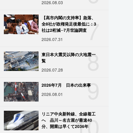
2026.08.03
7
【高市内閣の支持率】急落、
全8社が政権発足後最低に：3
社は2桁減─7月世論調査
2026.07.31
8
東日本大震災以降の大地震一
覧
2026.07.28
9
2026年7月 日本の出来事
2026.08.01
10
リニア中央新幹線、全線着工
へ 品川～名古屋が最速40
分、開業は早くて2036年