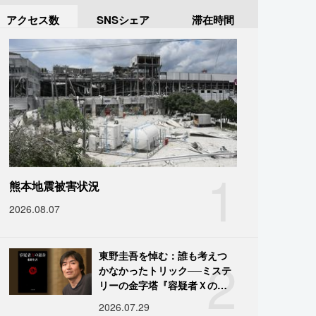
アクセス数
SNSシェア
滞在時間
1
熊本地震被害状況
2026.08.07
2
東野圭吾を悼む：誰も考えつ
かなかったトリック──ミステ
リーの金字塔『容疑者Ｘの献
身』の舞台裏
2026.07.29