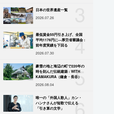
3
日本の世界遺産一覧
2026.07.26
4
最低賃金55円引き上げ、全国
平均1176円に―厚労省審議会 :
前年度実績を下回る
2026.07.30
5
豪雪の地と海辺の町で220年の
時を刻んだ伝統建築 : WITH
KAMAKURA（鎌倉・長谷）
2026.08.04
6
唯一の「外国人歌人」カン・
ハンナさんが短歌で伝える
「引き算の文学」