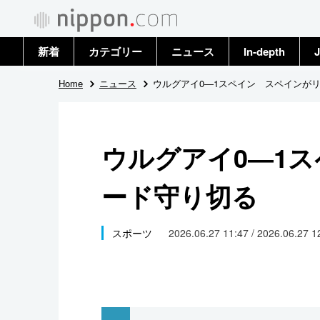
新着
カテゴリー
ニュース
In-depth
J
政治・外交
トップ
Home
ニュース
ウルグアイ0―1スペイン スペインが
経済・ビジネス
アーカイブ
ウルグアイ0―1
国際
ード守り切る
社会
文化
スポーツ
2026.06.27 11:47 / 2026.06.27 
科学・技術
暮らし