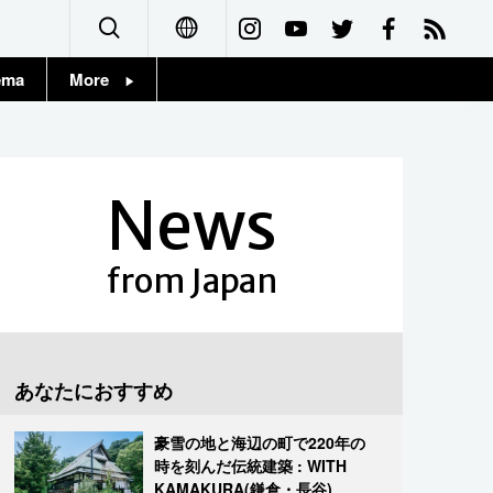
ema
More
English
Topics
简体字
Images
News
繁體字
People
Français
from Japan
東京
Español
お知らせ
العربية
あなたにおすすめ
Русский
豪雪の地と海辺の町で220年の
時を刻んだ伝統建築 : WITH
KAMAKURA(鎌倉・長谷)