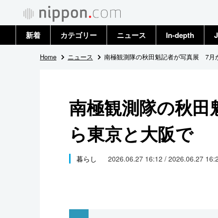
新着
カテゴリー
ニュース
In-depth
J
政治・外交
トップ
Home
ニュース
南極観測隊の秋田魁記者が写真展 7月
経済・ビジネス
アーカイブ
南極観測隊の秋田
国際
ら東京と大阪で
社会
文化
暮らし
2026.06.27 16:12 / 2026.06.27 16:
科学・技術
暮らし