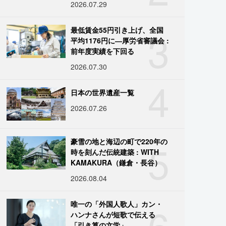
2026.07.29
3
最低賃金55円引き上げ、全国
平均1176円に―厚労省審議会 :
前年度実績を下回る
2026.07.30
4
日本の世界遺産一覧
2026.07.26
5
豪雪の地と海辺の町で220年の
時を刻んだ伝統建築 : WITH
KAMAKURA（鎌倉・長谷）
2026.08.04
6
唯一の「外国人歌人」カン・
ハンナさんが短歌で伝える
「引き算の文学」