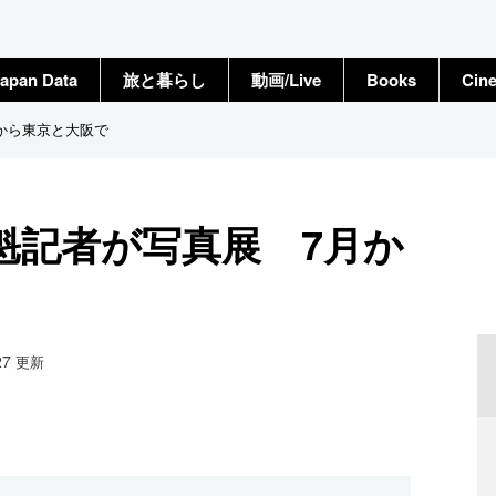
apan Data
旅と暮らし
動画/Live
Books
Cin
から東京と大阪で
魁記者が写真展 7月か
27
更新