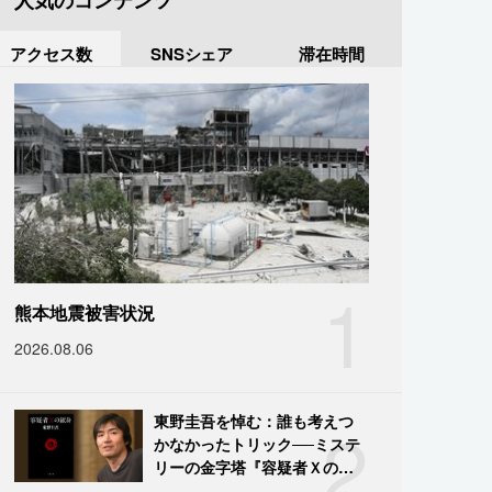
人気のコンテンツ
アクセス数
SNSシェア
滞在時間
1
熊本地震被害状況
2026.08.06
2
東野圭吾を悼む：誰も考えつ
かなかったトリック──ミステ
リーの金字塔『容疑者Ｘの献
身』の舞台裏