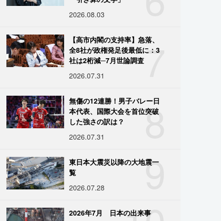
2026.08.03
7
【高市内閣の支持率】急落、
全8社が政権発足後最低に：3
社は2桁減─7月世論調査
2026.07.31
8
無傷の12連勝！男子バレー日
本代表、国際大会を首位突破
した強さの訳は？
2026.07.31
9
東日本大震災以降の大地震一
覧
2026.07.28
10
2026年7月 日本の出来事