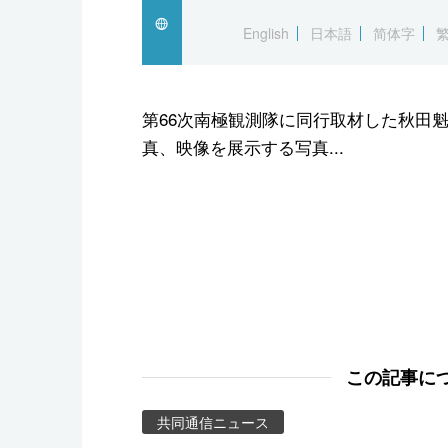
スポーツ・東京2020
English
日本語
简体字
第66次南極観測隊に同行取材した秋田
真、映像を展示する写真...
この記事に
共同通信ニュース