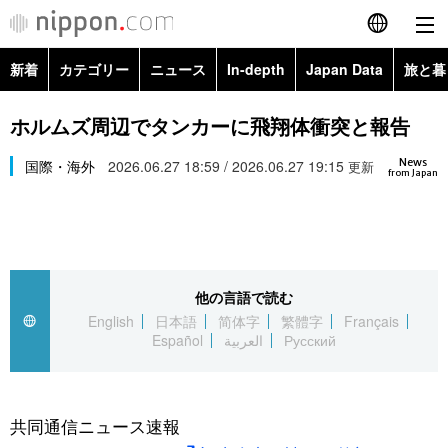
新着
カテゴリー
ニュース
In-depth
Japan Data
旅と暮
English
政治・外交
Topics
ホルムズ周辺でタンカーに飛翔体衝突と報告
简体字
News
経済・ビジネス
国際・海外
2026.06.27 18:59 / 2026.06.27 19:15
Images
更新
繁體字
from Japan
カテゴリー
国際・海外
People
Français
政治・外交
ニュース
社会
東京
Español
他の言語で読む
経済・ビジネス
トップ
In-depth
文化
お知らせ
English
日本語
简体字
繁體字
Français
العربية
Español
العربية
Русский
国際
アーカイブ
Japan Data
科学・技術
Русский
社会
旅と暮らし
暮らし
共同通信ニュース速報