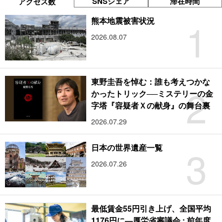
SNSシェア
滞在時間
アクセス数
1
熊本地震被害状況
2026.08.07
東野圭吾を悼む：誰も考えつかな
2
かったトリック──ミステリーの金
字塔『容疑者Ｘの献身』の舞台裏
2026.07.29
3
日本の世界遺産一覧
2026.07.26
最低賃金55円引き上げ、全国平均
1176円に―厚労省審議会 : 前年度