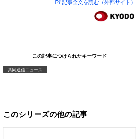
記事全文を読む（外部サイト）
スポーツ・東京2020
文化
動画/Live
科学・技術
Books
暮らし
Cinema
この記事につけられたキーワード
スポーツ・東京2020
Topics
共同通信ニュース
Images
People
このシリーズの他の記事
東京
お知らせ