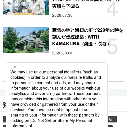
4
実績を下回る
2026.07.30
豪雪の地と海辺の町で220年の時を
5
刻んだ伝統建築 : WITH
KAMAKURA（鎌倉・長谷）
2026.08.04
もっと見る
注目のキーワード
共同通信ニュース
気象・災害
災害
避難所