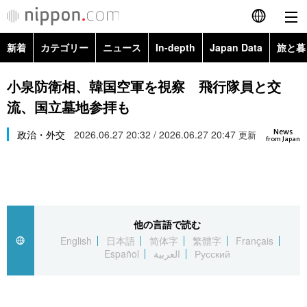
新着
カテゴリー
ニュース
In-depth
Japan Data
旅と暮
English
政治・外交
Topics
小泉防衛相、韓国空軍を視察 飛行隊員と交
简体字
流、国立墓地参拝も
経済・ビジネス
Images
繁體字
カテゴリー
News
政治・外交
2026.06.27 20:32 / 2026.06.27 20:47
更新
from Japan
国際・海外
People
Français
政治・外交
ニュース
社会
東京
Español
経済・ビジネス
トップ
In-depth
文化
お知らせ
العربية
他の言語で読む
English
日本語
简体字
繁體字
Français
国際
アーカイブ
Japan Data
科学・技術
Español
العربية
Русский
Русский
社会
旅と暮らし
暮らし