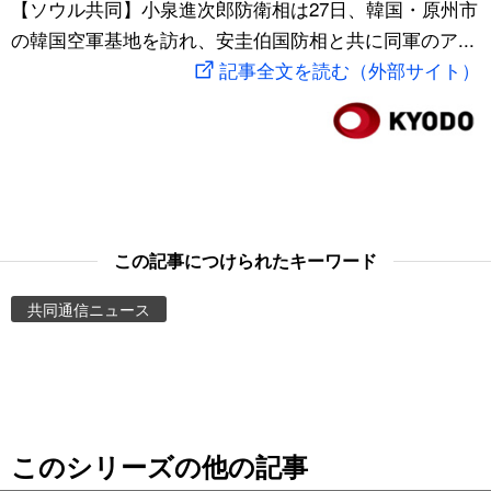
【ソウル共同】小泉進次郎防衛相は27日、韓国・原州市
スポーツ・東京2020
文化
動画/Live
の韓国空軍基地を訪れ、安圭伯国防相と共に同軍のア...
記事全文を読む（外部サイト）
科学・技術
Books
暮らし
Cinema
スポーツ・東京2020
Topics
この記事につけられたキーワード
Images
共同通信ニュース
People
東京
このシリーズの他の記事
お知らせ