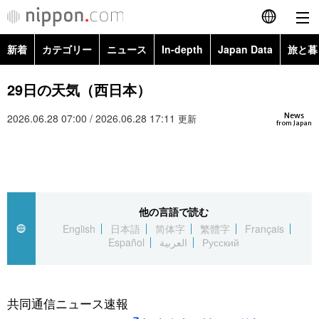
新着
カテゴリー
ニュース
In-depth
Japan Data
旅と暮
English
政治・外交
Topics
29日の天気（西日本）
简体字
News
2026.06.28 07:00 / 2026.06.28 17:11
経済・ビジネス
Images
更新
繁體字
from Japan
カテゴリー
国際・海外
People
Français
政治・外交
ニュース
社会
東京
Español
他の言語で読む
経済・ビジネス
トップ
In-depth
文化
お知らせ
English
日本語
简体字
繁體字
Français
العربية
Español
العربية
Русский
国際
アーカイブ
Japan Data
科学・技術
Русский
社会
旅と暮らし
暮らし
共同通信ニュース速報