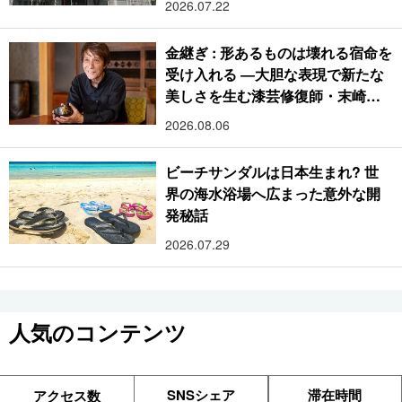
2026.07.22
金継ぎ : 形あるものは壊れる宿命を
受け入れる ―大胆な表現で新たな
美しさを生む漆芸修復師・末崎広
樹
2026.08.06
ビーチサンダルは日本生まれ? 世
界の海水浴場へ広まった意外な開
発秘話
2026.07.29
人気のコンテンツ
SNSシェア
滞在時間
アクセス数