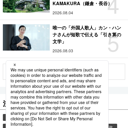
4
KAMAKURA（鎌倉・長谷）
2026.08.04
唯一の「外国人歌人」カン・ハン
5
ナさんが短歌で伝える「引き算の
文学」
2026.08.03
もっと見る
注目のキーワード
共同通信ニュース
時事通信ニュース
和食
気象・災害
乾物
災害
旅
政策・行政