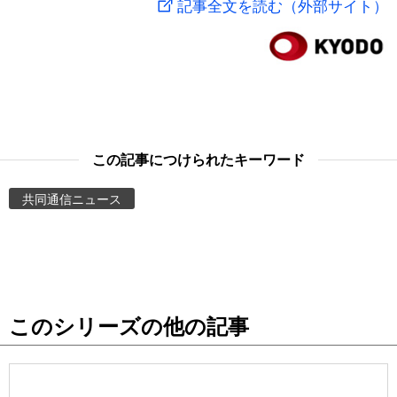
記事全文を読む（外部サイト）
スポーツ・東京2020
文化
動画/Live
科学・技術
Books
暮らし
Cinema
この記事につけられたキーワード
スポーツ・東京2020
Topics
共同通信ニュース
Images
People
このシリーズの他の記事
東京
お知らせ