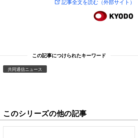
記事全文を読む（外部サイト）
スポーツ・東京2020
文化
動画/Live
科学・技術
Books
暮らし
Cinema
この記事につけられたキーワード
スポーツ・東京2020
Topics
共同通信ニュース
Images
People
このシリーズの他の記事
東京
お知らせ