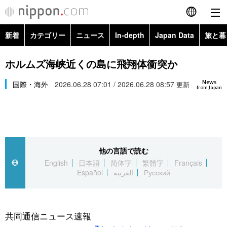
新着
カテゴリー
ニュース
In-depth
Japan Data
旅と暮
English
政治・外交
Topics
ホルムズ海峡近くの島に飛翔体衝突か
简体字
News
経済・ビジネス
国際・海外
2026.06.28 07:01 / 2026.06.28 08:57
Images
更新
繁體字
from Japan
カテゴリー
国際・海外
People
Français
政治・外交
ニュース
社会
東京
Español
他の言語で読む
経済・ビジネス
トップ
In-depth
文化
お知らせ
English
日本語
简体字
繁體字
Français
العربية
Español
العربية
Русский
国際
アーカイブ
Japan Data
科学・技術
Русский
社会
旅と暮らし
暮らし
共同通信ニュース速報