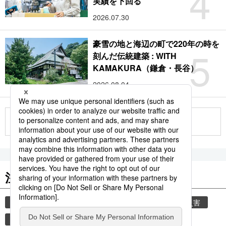
4
実績を下回る
2026.07.30
豪雪の地と海辺の町で220年の時を
5
刻んだ伝統建築 : WITH
KAMAKURA（鎌倉・長谷）
2026.08.04
もっと見る
注目のキーワード
共同通信ニュース
気象・災害
気象庁
災害
津波
地震
熊本地震
熊本
観光