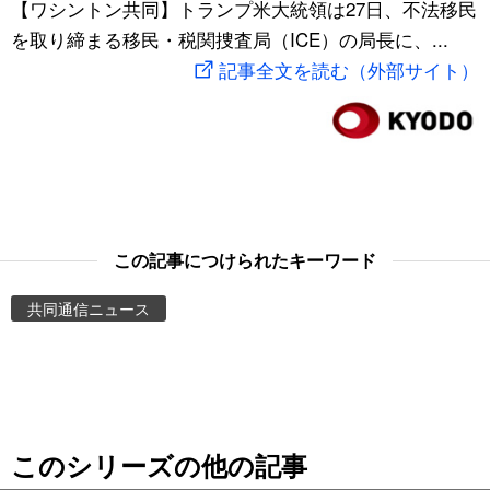
【ワシントン共同】トランプ米大統領は27日、不法移民
スポーツ・東京2020
文化
動画/Live
を取り締まる移民・税関捜査局（ICE）の局長に、...
記事全文を読む（外部サイト）
科学・技術
Books
暮らし
Cinema
スポーツ・東京2020
Topics
この記事につけられたキーワード
Images
共同通信ニュース
People
東京
このシリーズの他の記事
お知らせ