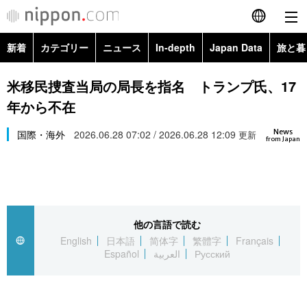
新着
カテゴリー
ニュース
In-depth
Japan Data
旅と暮
English
政治・外交
Topics
米移民捜査当局の局長を指名 トランプ氏、17
简体字
年から不在
経済・ビジネス
Images
繁體字
カテゴリー
News
国際・海外
2026.06.28 07:02 / 2026.06.28 12:09
更新
from Japan
国際・海外
People
Français
政治・外交
ニュース
社会
東京
Español
経済・ビジネス
トップ
In-depth
文化
お知らせ
العربية
他の言語で読む
English
日本語
简体字
繁體字
Français
国際
アーカイブ
Japan Data
科学・技術
Español
العربية
Русский
Русский
社会
旅と暮らし
暮らし