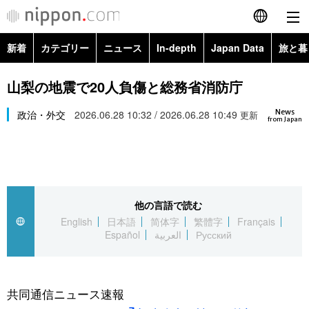
新着
カテゴリー
ニュース
In-depth
Japan Data
旅と暮
English
政治・外交
Topics
山梨の地震で20人負傷と総務省消防庁
简体字
News
経済・ビジネス
政治・外交
2026.06.28 10:32 / 2026.06.28 10:49
Images
更新
繁體字
from Japan
カテゴリー
国際・海外
People
Français
政治・外交
ニュース
社会
東京
Español
他の言語で読む
経済・ビジネス
トップ
In-depth
文化
お知らせ
English
日本語
简体字
繁體字
Français
العربية
Español
العربية
Русский
国際
アーカイブ
Japan Data
科学・技術
Русский
社会
旅と暮らし
暮らし
共同通信ニュース速報