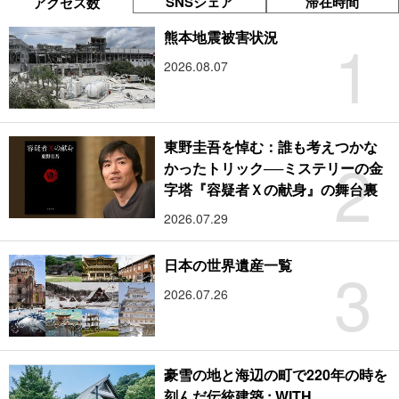
SNSシェア
滞在時間
アクセス数
1
熊本地震被害状況
2026.08.07
東野圭吾を悼む：誰も考えつかな
2
かったトリック──ミステリーの金
字塔『容疑者Ｘの献身』の舞台裏
2026.07.29
3
日本の世界遺産一覧
2026.07.26
豪雪の地と海辺の町で220年の時を
刻んだ伝統建築 : WITH