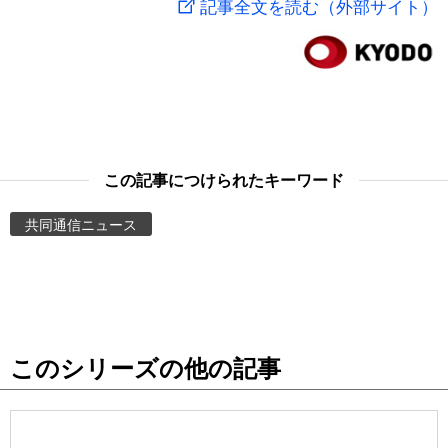
記事全文を読む（外部サイト）
スポーツ・東京2020
文化
動画/Live
科学・技術
Books
暮らし
Cinema
この記事につけられたキーワード
スポーツ・東京2020
Topics
共同通信ニュース
Images
People
このシリーズの他の記事
東京
お知らせ