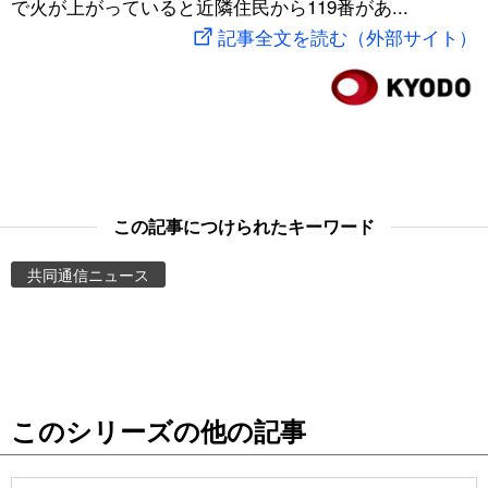
で火が上がっていると近隣住民から119番があ...
スポーツ・東京2020
文化
動画/Live
記事全文を読む（外部サイト）
科学・技術
Books
暮らし
Cinema
スポーツ・東京2020
Topics
この記事につけられたキーワード
共同通信ニュース
Images
People
東京
このシリーズの他の記事
お知らせ