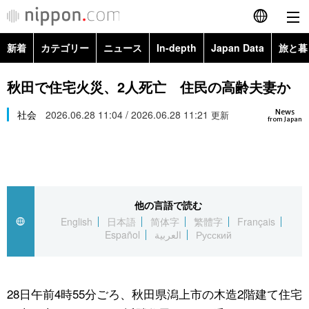
新着
カテゴリー
ニュース
In-depth
Japan Data
旅と暮
English
政治・外交
Topics
秋田で住宅火災、2人死亡 住民の高齢夫妻か
简体字
News
経済・ビジネス
社会
2026.06.28 11:04 / 2026.06.28 11:21
Images
更新
繁體字
from Japan
カテゴリー
国際・海外
People
Français
政治・外交
ニュース
社会
東京
Español
他の言語で読む
経済・ビジネス
トップ
In-depth
文化
お知らせ
English
日本語
简体字
繁體字
Français
العربية
Español
العربية
Русский
国際
アーカイブ
Japan Data
科学・技術
Русский
社会
旅と暮らし
暮らし
28日午前4時55分ごろ、秋田県潟上市の木造2階建て住宅