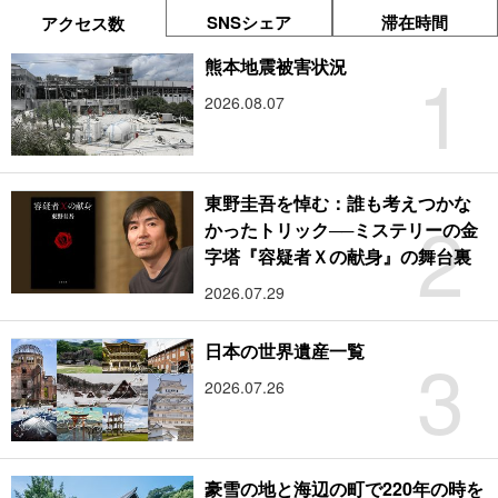
SNSシェア
滞在時間
アクセス数
1
熊本地震被害状況
2026.08.07
東野圭吾を悼む：誰も考えつかな
2
かったトリック──ミステリーの金
字塔『容疑者Ｘの献身』の舞台裏
2026.07.29
3
日本の世界遺産一覧
2026.07.26
豪雪の地と海辺の町で220年の時を