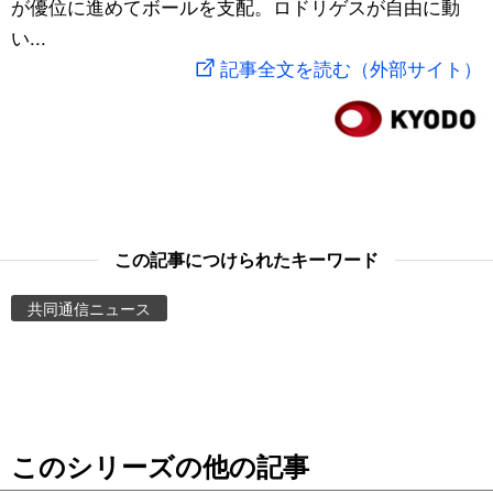
が優位に進めてボールを支配。ロドリゲスが自由に動
スポーツ・東京2020
文化
動画/Live
い...
記事全文を読む（外部サイト）
科学・技術
Books
暮らし
Cinema
スポーツ・東京2020
Topics
この記事につけられたキーワード
Images
共同通信ニュース
People
東京
このシリーズの他の記事
お知らせ