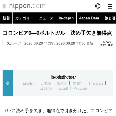
新着
カテゴリー
ニュース
In-depth
Japan Data
旅と暮
English
政治・外交
Topics
コロンビア0―0ポルトガル 決め手欠き無得点
简体字
News
経済・ビジネス
スポーツ
2026.06.28 11:39 / 2026.06.28 11:56
Images
更新
繁體字
from Japan
カテゴリー
国際・海外
People
Français
政治・外交
ニュース
社会
東京
Español
他の言語で読む
経済・ビジネス
トップ
In-depth
文化
お知らせ
English
日本語
简体字
繁體字
Français
العربية
Español
العربية
Русский
国際
アーカイブ
Japan Data
科学・技術
Русский
社会
旅と暮らし
暮らし
互いに決め手を欠き、無得点で引き分けた。コロンビア