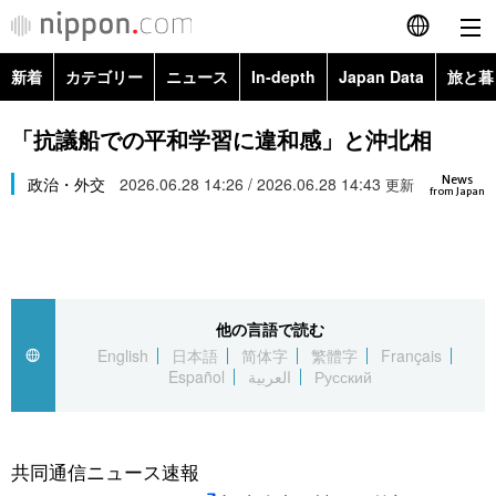
新着
カテゴリー
ニュース
In-depth
Japan Data
旅と暮
English
政治・外交
Topics
「抗議船での平和学習に違和感」と沖北相
简体字
News
経済・ビジネス
政治・外交
2026.06.28 14:26 / 2026.06.28 14:43
Images
更新
繁體字
from Japan
カテゴリー
国際・海外
People
Français
政治・外交
ニュース
社会
東京
Español
他の言語で読む
経済・ビジネス
トップ
In-depth
文化
お知らせ
English
日本語
简体字
繁體字
Français
العربية
Español
العربية
Русский
国際
アーカイブ
Japan Data
科学・技術
Русский
社会
旅と暮らし
暮らし
共同通信ニュース速報