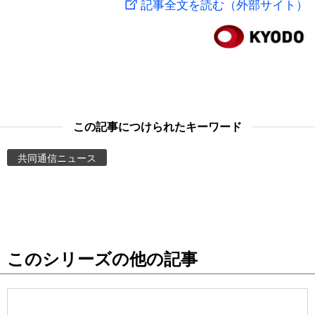
記事全文を読む（外部サイト）
スポーツ・東京2020
文化
動画/Live
科学・技術
Books
暮らし
Cinema
この記事につけられたキーワード
スポーツ・東京2020
Topics
共同通信ニュース
Images
People
このシリーズの他の記事
東京
お知らせ