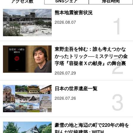
SNSシェア
滞在時間
アクセス数
1
熊本地震被害状況
2026.08.07
東野圭吾を悼む：誰も考えつかな
2
かったトリック──ミステリーの金
字塔『容疑者Ｘの献身』の舞台裏
2026.07.29
3
日本の世界遺産一覧
2026.07.26
豪雪の地と海辺の町で220年の時を
刻んだ伝統建築 : WITH