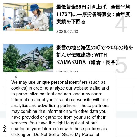
最低賃金55円引き上げ、全国平均
4
1176円に―厚労省審議会 : 前年度
実績を下回る
2026.07.30
豪雪の地と海辺の町で220年の時を
5
刻んだ伝統建築 : WITH
KAMAKURA（鎌倉・長谷）
2026.08.04
もっと見る
注目のキーワード