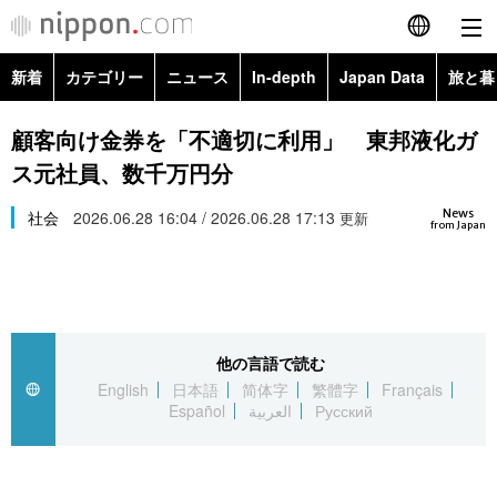
新着
カテゴリー
ニュース
In-depth
Japan Data
旅と暮
English
政治・外交
Topics
顧客向け金券を「不適切に利用」 東邦液化ガ
简体字
ス元社員、数千万円分
経済・ビジネス
Images
繁體字
カテゴリー
News
社会
2026.06.28 16:04 / 2026.06.28 17:13
更新
from Japan
国際・海外
People
Français
政治・外交
ニュース
社会
東京
Español
経済・ビジネス
トップ
In-depth
文化
お知らせ
العربية
他の言語で読む
English
日本語
简体字
繁體字
Français
国際
アーカイブ
Japan Data
科学・技術
Español
العربية
Русский
Русский
社会
旅と暮らし
暮らし