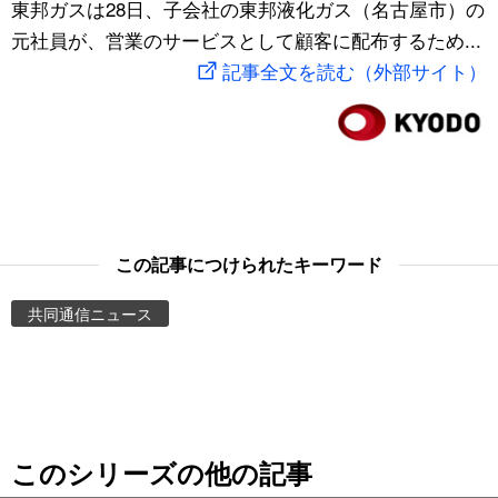
東邦ガスは28日、子会社の東邦液化ガス（名古屋市）の
スポーツ・東京2020
文化
動画/Live
元社員が、営業のサービスとして顧客に配布するため...
記事全文を読む（外部サイト）
科学・技術
Books
暮らし
Cinema
スポーツ・東京2020
Topics
この記事につけられたキーワード
Images
共同通信ニュース
People
東京
このシリーズの他の記事
お知らせ