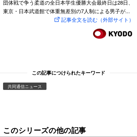
団体戦で争う柔道の全日本学生優勝大会最終日は28日、
スポーツ・東京2020
文化
動画/Live
東京・日本武道館で体重無差別の7人制による男子が...
記事全文を読む（外部サイト）
科学・技術
Books
暮らし
Cinema
スポーツ・東京2020
Topics
この記事につけられたキーワード
Images
共同通信ニュース
People
東京
このシリーズの他の記事
お知らせ