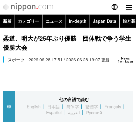
新着
カテゴリー
ニュース
In-depth
Japan Data
旅と暮
English
政治・外交
Topics
柔道、明大が25年ぶり優勝 団体戦で争う学生
简体字
優勝大会
経済・ビジネス
Images
繁體字
カテゴリー
News
スポーツ
2026.06.28 17:51 / 2026.06.28 19:07
更新
from Japan
国際・海外
People
Français
政治・外交
ニュース
社会
東京
Español
経済・ビジネス
トップ
In-depth
文化
お知らせ
العربية
他の言語で読む
English
日本語
简体字
繁體字
Français
国際
アーカイブ
Japan Data
科学・技術
Español
العربية
Русский
Русский
社会
旅と暮らし
暮らし