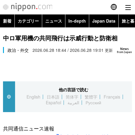
新着
カテゴリー
ニュース
In-depth
Japan Data
旅と暮
English
政治・外交
Topics
中ロ軍用機の共同飛行は示威行動と防衛相
简体字
News
経済・ビジネス
政治・外交
2026.06.28 18:44 / 2026.06.28 19:01
Images
更新
繁體字
from Japan
カテゴリー
国際・海外
People
Français
政治・外交
ニュース
社会
東京
Español
他の言語で読む
経済・ビジネス
トップ
In-depth
文化
お知らせ
English
日本語
简体字
繁體字
Français
العربية
Español
العربية
Русский
国際
アーカイブ
Japan Data
科学・技術
Русский
社会
旅と暮らし
暮らし
共同通信ニュース速報