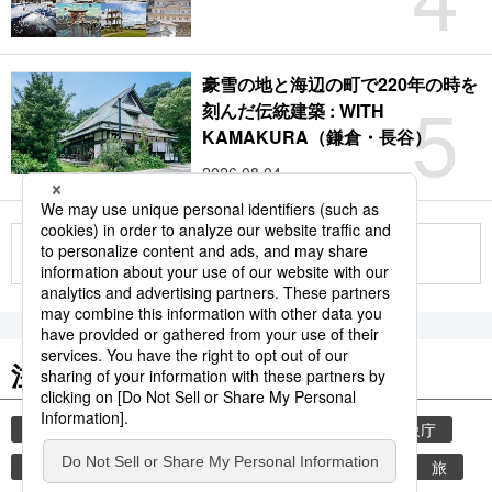
豪雪の地と海辺の町で220年の時を
5
刻んだ伝統建築 : WITH
KAMAKURA（鎌倉・長谷）
2026.08.04
もっと見る
注目のキーワード
共同通信ニュース
気象・災害
災害
気象庁
津波
地震
熊本地震
熊本
観光
旅