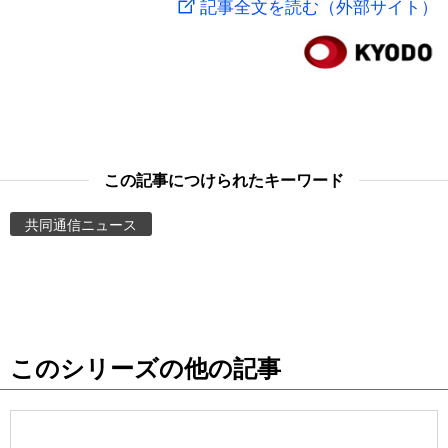
記事全文を読む（外部サイト）
スポーツ・東京2020
文化
動画/Live
科学・技術
Books
暮らし
Cinema
この記事につけられたキーワード
スポーツ・東京2020
Topics
共同通信ニュース
Images
People
このシリーズの他の記事
東京
お知らせ