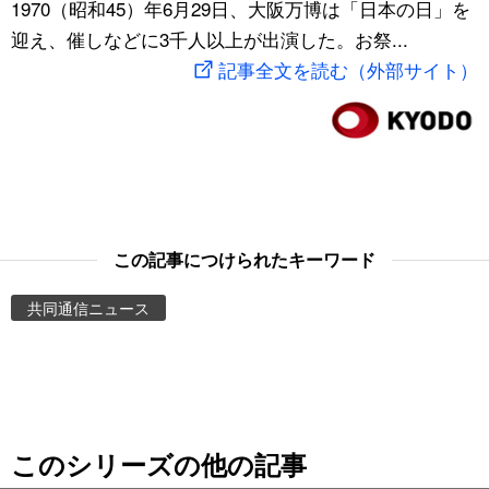
1970（昭和45）年6月29日、大阪万博は「日本の日」を
スポーツ・東京2020
文化
動画/Live
迎え、催しなどに3千人以上が出演した。お祭...
記事全文を読む（外部サイト）
科学・技術
Books
暮らし
Cinema
スポーツ・東京2020
Topics
この記事につけられたキーワード
Images
共同通信ニュース
People
東京
このシリーズの他の記事
お知らせ