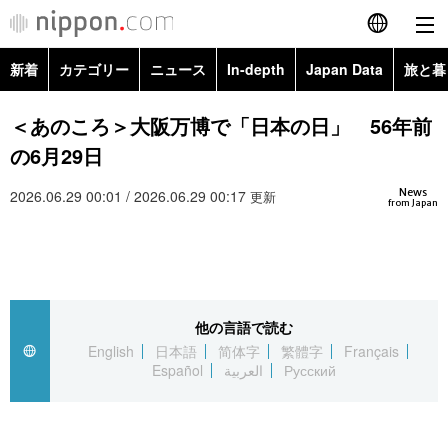
新着
カテゴリー
ニュース
In-depth
Japan Data
旅と暮
English
政治・外交
Topics
＜あのころ＞大阪万博で「日本の日」 56年前
简体字
の6月29日
経済・ビジネス
Images
繁體字
カテゴリー
News
2026.06.29 00:01 / 2026.06.29 00:17
更新
from Japan
国際・海外
People
Français
政治・外交
ニュース
社会
東京
Español
経済・ビジネス
トップ
In-depth
文化
お知らせ
العربية
他の言語で読む
English
日本語
简体字
繁體字
Français
国際
アーカイブ
Japan Data
科学・技術
Español
العربية
Русский
Русский
社会
旅と暮らし
暮らし