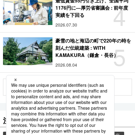
最低賃金55円引き上げ、全国平均
4
1176円に―厚労省審議会 : 前年度
実績を下回る
2026.07.30
豪雪の地と海辺の町で220年の時を
5
刻んだ伝統建築 : WITH
KAMAKURA（鎌倉・長谷）
2026.08.04
もっと見る
注目のキーワード