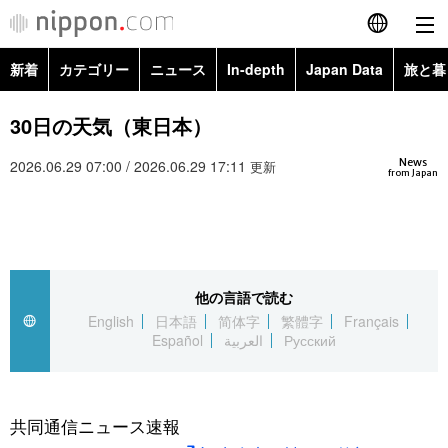
新着
カテゴリー
ニュース
In-depth
Japan Data
旅と暮
English
政治・外交
Topics
30日の天気（東日本）
简体字
News
2026.06.29 07:00 / 2026.06.29 17:11
経済・ビジネス
Images
更新
繁體字
from Japan
カテゴリー
国際・海外
People
Français
政治・外交
ニュース
社会
東京
Español
他の言語で読む
経済・ビジネス
トップ
In-depth
文化
お知らせ
English
日本語
简体字
繁體字
Français
العربية
Español
العربية
Русский
国際
アーカイブ
Japan Data
科学・技術
Русский
社会
旅と暮らし
暮らし
共同通信ニュース速報