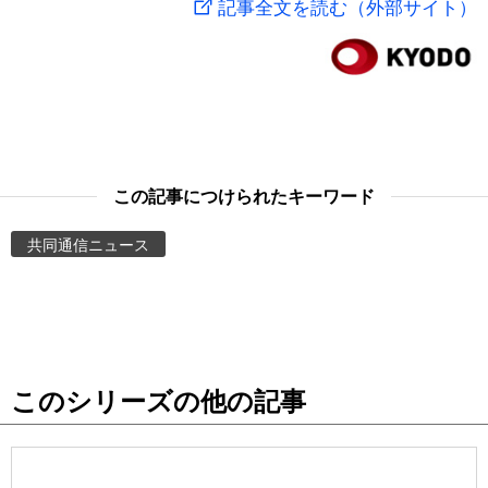
記事全文を読む（外部サイト）
スポーツ・東京2020
文化
動画/Live
科学・技術
Books
暮らし
Cinema
この記事につけられたキーワード
スポーツ・東京2020
Topics
共同通信ニュース
Images
People
このシリーズの他の記事
東京
お知らせ