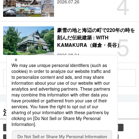
4
2026.07.26
豪雪の地と海辺の町で220年の時を
5
刻んだ伝統建築 : WITH
KAMAKURA（鎌倉・長谷）
2026.08.04
もっと見る
注目のキーワード
共同通信ニュース
和食
気象・災害
災害
食材
避難所
自然災害
少子化
旅