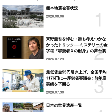
1
熊本地震被害状況
2026.08.06
東野圭吾を悼む：誰も考えつかな
2
かったトリック──ミステリーの金
字塔『容疑者Ｘの献身』の舞台裏
2026.07.29
最低賃金55円引き上げ、全国平均
3
1176円に―厚労省審議会 : 前年度
実績を下回る
2026.07.30
日本の世界遺産一覧