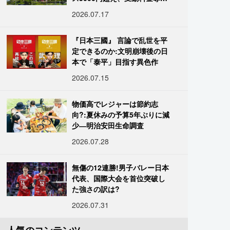
進む
2026.07.17
『日本三國』 言論で乱世を平
定できるのか:文明崩壊後の日
本で「泰平」目指す異色作
2026.07.15
物価高でレジャーは節約志
向?:夏休みの予算5年ぶりに減
少―明治安田生命調査
2026.07.28
無傷の12連勝!男子バレー日本
代表、国際大会を首位突破し
た強さの訳は?
2026.07.31