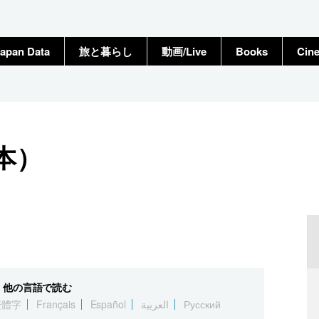
apan Data
旅と暮らし
動画/Live
Books
Cin
本）
他の言語で読む
繁體字
Français
Español
العربية
Русский