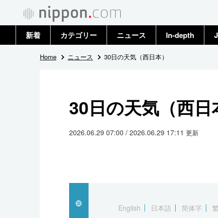
新着
カテゴリー
ニュース
In-depth
J
政治・外交
トップ
Home
ニュース
30日の天気（西日本）
経済・ビジネス
アーカイブ
30日の天気（西日
国際
社会
2026.06.29 07:00 / 2026.06.29 17:11
更新
文化
科学・技術
暮らし
English
日本語
简体字