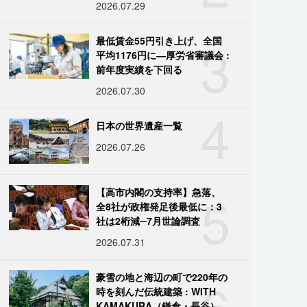
2026.07.29
3
最低賃金55円引き上げ、全国
平均1176円に―厚労省審議会 :
前年度実績を下回る
2026.07.30
4
日本の世界遺産一覧
2026.07.26
5
【高市内閣の支持率】急落、
全8社が政権発足後最低に：3
社は2桁減─7月世論調査
2026.07.31
6
豪雪の地と海辺の町で220年の
時を刻んだ伝統建築 : WITH
KAMAKURA（鎌倉・長谷）