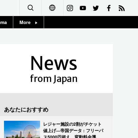
ema
More
English
Topics
简体字
Images
News
繁體字
People
Français
from Japan
東京
Español
お知らせ
العربية
あなたにおすすめ
Русский
レジャー施設の2割がチケット
値上げ―帝国データ : フリーパ
ス5000円超え、変動料金導入