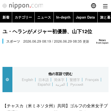
新着
カテゴリー
ニュース
In-depth
Japan Data
旅と暮
English
政治・外交
Topics
ユ・ヘランがメジャー初優勝、山下12位
简体字
News
経済・ビジネス
スポーツ
2026.06.29 08:19 / 2026.06.29 08:35
Images
更新
繁體字
from Japan
カテゴリー
国際・海外
People
Français
政治・外交
ニュース
社会
東京
Español
他の言語で読む
経済・ビジネス
トップ
In-depth
文化
お知らせ
English
日本語
简体字
繁體字
Français
العربية
Español
العربية
Русский
国際
アーカイブ
Japan Data
科学・技術
Русский
社会
旅と暮らし
暮らし
【チャスカ（米ミネソタ州）共同】ゴルフの全米女子プ