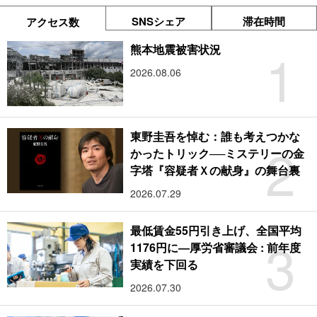
SNSシェア
滞在時間
アクセス数
1
熊本地震被害状況
2026.08.06
東野圭吾を悼む：誰も考えつかな
2
かったトリック──ミステリーの金
字塔『容疑者Ｘの献身』の舞台裏
2026.07.29
最低賃金55円引き上げ、全国平均
3
1176円に―厚労省審議会 : 前年度
実績を下回る
2026.07.30