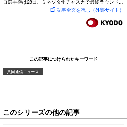
ロ選手権は28日、ミネソタ州チャスカで最終ラウンド...
スポーツ・東京2020
文化
動画/Live
記事全文を読む（外部サイト）
科学・技術
Books
暮らし
Cinema
スポーツ・東京2020
Topics
この記事につけられたキーワード
共同通信ニュース
Images
People
東京
このシリーズの他の記事
お知らせ