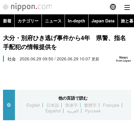
新着
カテゴリー
ニュース
In-depth
Japan Data
旅と暮
English
政治・外交
Topics
大分・別府ひき逃げ事件から4年 県警、指名
简体字
手配犯の情報提供を
経済・ビジネス
Images
繁體字
カテゴリー
News
社会
2026.06.29 09:50 / 2026.06.29 10:07
更新
from Japan
国際・海外
People
Français
政治・外交
ニュース
社会
東京
Español
経済・ビジネス
トップ
In-depth
文化
お知らせ
العربية
他の言語で読む
English
日本語
简体字
繁體字
Français
国際
アーカイブ
Japan Data
科学・技術
Español
العربية
Русский
Русский
社会
旅と暮らし
暮らし