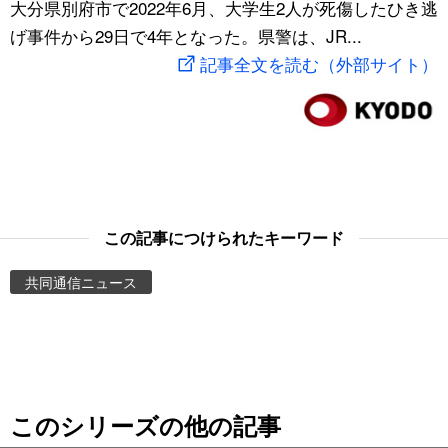
大分県別府市で2022年6月、大学生2人が死傷したひき逃
スポーツ・東京2020
文化
動画/Live
げ事件から29日で4年となった。県警は、JR...
記事全文を読む（外部サイト）
科学・技術
Books
暮らし
Cinema
スポーツ・東京2020
Topics
この記事につけられたキーワード
Images
共同通信ニュース
People
東京
このシリーズの他の記事
お知らせ