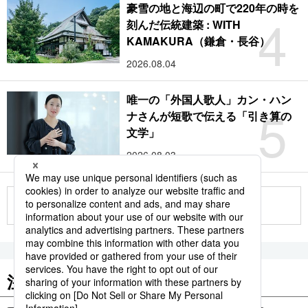
豪雪の地と海辺の町で220年の時を
4
刻んだ伝統建築 : WITH
KAMAKURA（鎌倉・長谷）
2026.08.04
唯一の「外国人歌人」カン・ハン
5
ナさんが短歌で伝える「引き算の
文学」
2026.08.03
もっと見る
注目のキーワード