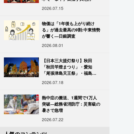
2026.07.15
物価は「1年後も上がり続け
る」が過去最高の9割:中東情勢
が響く―日銀調査
2026.08.01
【日本三大提灯祭り】秋田
「秋田竿燈まつり」・愛知
「尾張津島天王祭」・福島
「二本松の提灯祭り」:おびた
2026.07.18
だしい灯火が夜空を照らす光
の祭典
熱中症の搬送、1週間で1万人
突破―総務省消防庁 : 災害級の
暑さで急増
2026.07.22