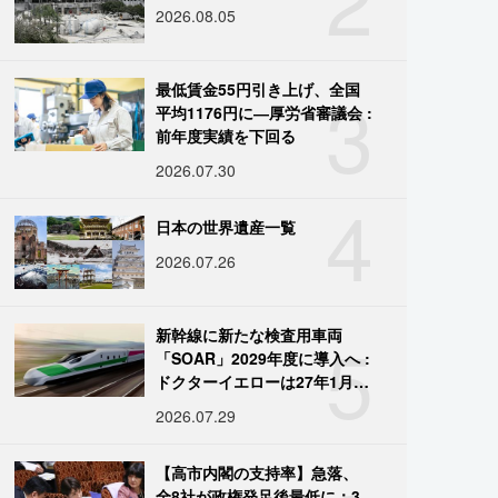
2026.08.05
3
最低賃金55円引き上げ、全国
平均1176円に―厚労省審議会 :
前年度実績を下回る
2026.07.30
4
日本の世界遺産一覧
2026.07.26
5
新幹線に新たな検査用車両
「SOAR」2029年度に導入へ :
ドクターイエローは27年1月に
引退
2026.07.29
【高市内閣の支持率】急落、
全8社が政権発足後最低に：3