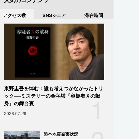
人気のコンテンツ
アクセス数
SNSシェア
滞在時間
東野圭吾を悼む：誰も考えつかなかったトリ
1
ック──ミステリーの金字塔『容疑者Ｘの献
身』の舞台裏
2026.07.29
2
熊本地震被害状況