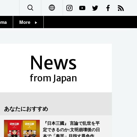
ema
More
English
Topics
简体字
Images
News
繁體字
People
Français
from Japan
東京
Español
お知らせ
العربية
あなたにおすすめ
Русский
『日本三國』 言論で乱世を平
定できるのか:文明崩壊後の日
本で「泰平」目指す異色作