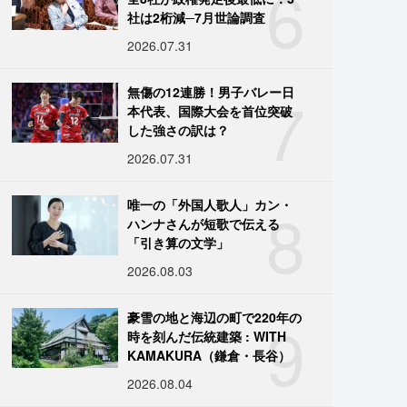
6
社は2桁減─7月世論調査
2026.07.31
7
無傷の12連勝！男子バレー日
本代表、国際大会を首位突破
した強さの訳は？
2026.07.31
8
唯一の「外国人歌人」カン・
ハンナさんが短歌で伝える
「引き算の文学」
2026.08.03
9
豪雪の地と海辺の町で220年の
時を刻んだ伝統建築 : WITH
KAMAKURA（鎌倉・長谷）
2026.08.04