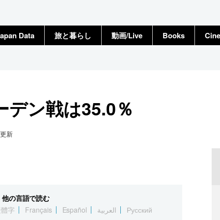
apan Data
旅と暮らし
動画/Live
Books
Cin
デン戦は35.0％
更新
他の言語で読む
繁體字
Français
Español
العربية
Русский