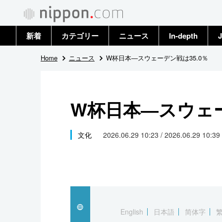
新着
カテゴリー
ニュース
In-depth
J
政治・外交
トップ
Home
ニュース
W杯日本―スウェーデン戦は35.0％
経済・ビジネス
アーカイブ
W杯日本―スウェー
国際
社会
文化
2026.06.29 10:23 / 2026.06.29 10:39
文化
科学・技術
暮らし
English
日本語
简体字