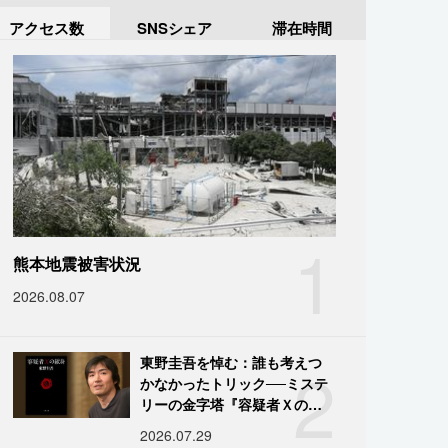
アクセス数
SNSシェア
滞在時間
1
熊本地震被害状況
2026.08.07
2
東野圭吾を悼む：誰も考えつ
かなかったトリック──ミステ
リーの金字塔『容疑者Ｘの献
身』の舞台裏
2026.07.29