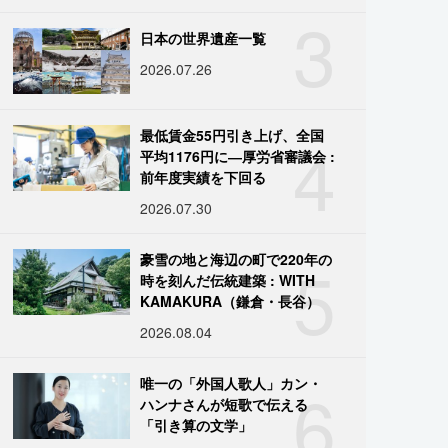
3
日本の世界遺産一覧
2026.07.26
4
最低賃金55円引き上げ、全国
平均1176円に―厚労省審議会 :
前年度実績を下回る
2026.07.30
5
豪雪の地と海辺の町で220年の
時を刻んだ伝統建築 : WITH
KAMAKURA（鎌倉・長谷）
2026.08.04
6
唯一の「外国人歌人」カン・
ハンナさんが短歌で伝える
「引き算の文学」