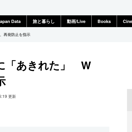
apan Data
旅と暮らし
動画/Live
Books
Cin
、再発防止を指示
に「あきれた」 W
示
16:19
更新