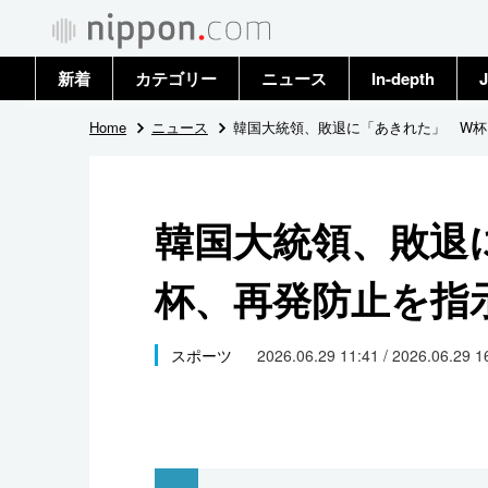
新着
カテゴリー
ニュース
In-depth
J
政治・外交
トップ
Home
ニュース
韓国大統領、敗退に「あきれた」 W杯
経済・ビジネス
アーカイブ
韓国大統領、敗退
国際
杯、再発防止を指
社会
文化
スポーツ
2026.06.29 11:41 / 2026.06.29 
科学・技術
暮らし