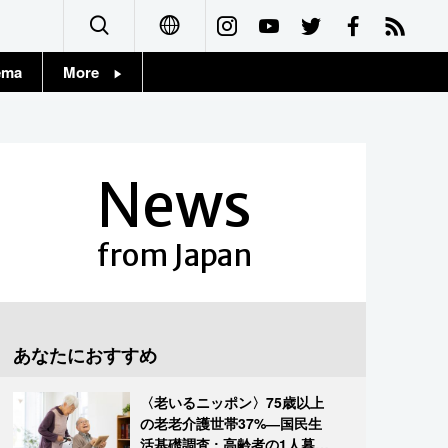
ema
More
English
Topics
简体字
Images
News
繁體字
People
Français
from Japan
東京
Español
お知らせ
العربية
あなたにおすすめ
Русский
〈老いるニッポン〉75歳以上
の老老介護世帯37%―国民生
活基礎調査 : 高齢者の1人暮ら