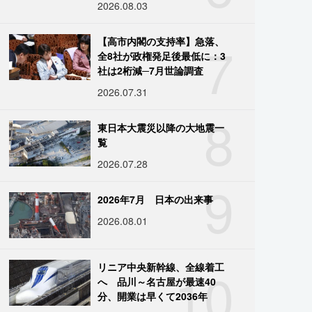
2026.08.03
7
【高市内閣の支持率】急落、
全8社が政権発足後最低に：3
社は2桁減─7月世論調査
2026.07.31
8
東日本大震災以降の大地震一
覧
2026.07.28
9
2026年7月 日本の出来事
2026.08.01
10
リニア中央新幹線、全線着工
へ 品川～名古屋が最速40
分、開業は早くて2036年