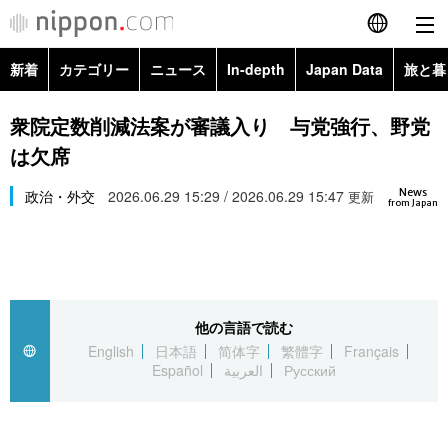
新着
カテゴリー
ニュース
In-depth
Japan Data
旅と暮
English
政治・外交
Topics
衆院定数削減法案が審議入り 与党強行、野党
简体字
は欠席
経済・ビジネス
Images
繁體字
カテゴリー
News
政治・外交
2026.06.29 15:29 / 2026.06.29 15:47
更新
from Japan
国際・海外
People
Français
政治・外交
ニュース
社会
東京
Español
経済・ビジネス
トップ
In-depth
文化
お知らせ
العربية
他の言語で読む
English
日本語
简体字
繁體字
Français
国際
アーカイブ
Japan Data
科学・技術
Español
العربية
Русский
Русский
社会
旅と暮らし
暮らし