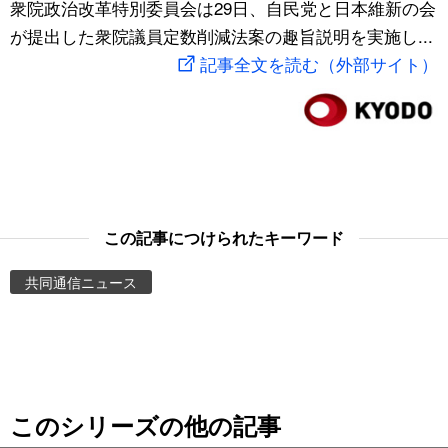
衆院政治改革特別委員会は29日、自民党と日本維新の会
スポーツ・東京2020
文化
動画/Live
が提出した衆院議員定数削減法案の趣旨説明を実施し...
記事全文を読む（外部サイト）
科学・技術
Books
暮らし
Cinema
スポーツ・東京2020
Topics
この記事につけられたキーワード
Images
共同通信ニュース
People
東京
このシリーズの他の記事
お知らせ