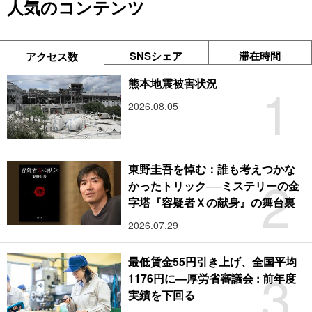
人気のコンテンツ
SNSシェア
滞在時間
アクセス数
1
熊本地震被害状況
2026.08.05
東野圭吾を悼む：誰も考えつかな
2
かったトリック──ミステリーの金
字塔『容疑者Ｘの献身』の舞台裏
2026.07.29
最低賃金55円引き上げ、全国平均
3
1176円に―厚労省審議会 : 前年度
実績を下回る