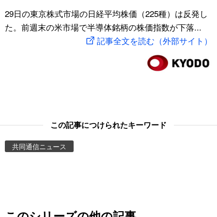
スポーツ・東京2020
29日の東京株式市場の日経平均株価（225種）は反発し
文化
動画/Live
た。前週末の米市場で半導体銘柄の株価指数が下落...
記事全文を読む（外部サイト）
科学・技術
Books
暮らし
Cinema
スポーツ・東京2020
Topics
Images
この記事につけられたキーワード
共同通信ニュース
People
東京
お知らせ
このシリーズの他の記事