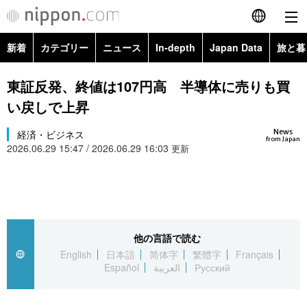
新着
カテゴリー
ニュース
In-depth
Japan Data
旅と暮
English
政治・外交
Topics
東証反発、終値は107円高 半導体に売りも買
简体字
い戻しで上昇
経済・ビジネス
Images
繁體字
カテゴリー
News
経済・ビジネス
from Japan
2026.06.29 15:47 / 2026.06.29 16:03
国際・海外
更新
People
Français
政治・外交
ニュース
社会
東京
Español
経済・ビジネス
トップ
In-depth
文化
お知らせ
العربية
他の言語で読む
国際
アーカイブ
Japan Data
科学・技術
English
日本語
简体字
繁體字
Français
Русский
Español
العربية
Русский
社会
旅と暮らし
暮らし