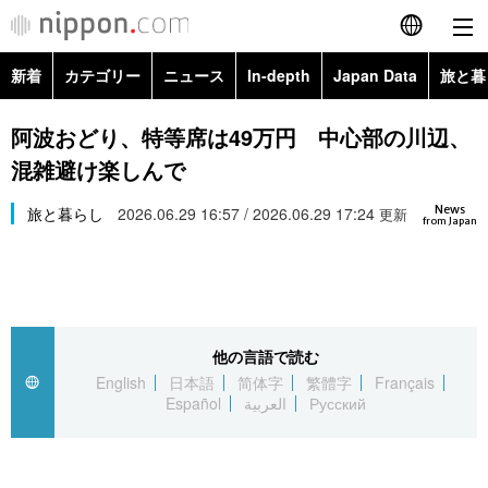
新着
カテゴリー
ニュース
In-depth
Japan Data
旅と暮
English
政治・外交
Topics
阿波おどり、特等席は49万円 中心部の川辺、
简体字
混雑避け楽しんで
経済・ビジネス
Images
繁體字
カテゴリー
News
旅と暮らし
2026.06.29 16:57 / 2026.06.29 17:24
更新
from Japan
国際・海外
People
Français
政治・外交
ニュース
社会
東京
Español
経済・ビジネス
トップ
In-depth
文化
お知らせ
العربية
他の言語で読む
English
日本語
简体字
繁體字
Français
国際
アーカイブ
Japan Data
科学・技術
Español
العربية
Русский
Русский
社会
旅と暮らし
暮らし