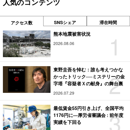
人気のコンテンツ
SNSシェア
滞在時間
アクセス数
1
熊本地震被害状況
2026.08.06
東野圭吾を悼む：誰も考えつかな
2
かったトリック──ミステリーの金
字塔『容疑者Ｘの献身』の舞台裏
2026.07.29
最低賃金55円引き上げ、全国平均
3
1176円に―厚労省審議会 : 前年度
実績を下回る