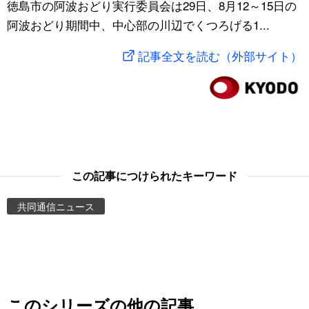
徳島市の阿波おどり実行委員会は29日、8月12～15日の
スポーツ・東京2020
文化
動画/Live
阿波おどり期間中、中心部の川辺でくつろげる1...
記事全文を読む（外部サイト）
科学・技術
Books
暮らし
Cinema
スポーツ・東京2020
Topics
この記事につけられたキーワード
Images
共同通信ニュース
People
東京
お知らせ
このシリーズの他の記事