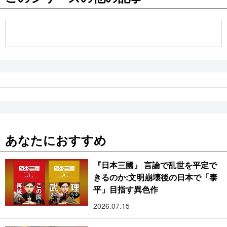
公式SNS
あなたにおすすめ
『日本三國』 言論で乱世を平定で
きるのか:文明崩壊後の日本で「泰
平」目指す異色作
2026.07.15