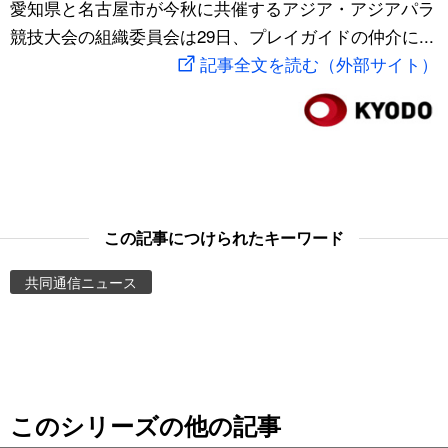
愛知県と名古屋市が今秋に共催するアジア・アジアパラ
スポーツ・東京2020
文化
動画/Live
競技大会の組織委員会は29日、プレイガイドの仲介に...
記事全文を読む（外部サイト）
科学・技術
Books
暮らし
Cinema
スポーツ・東京2020
Topics
この記事につけられたキーワード
Images
共同通信ニュース
People
東京
このシリーズの他の記事
お知らせ