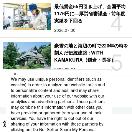
最低賃金55円引き上げ、全国平均
4
1176円に―厚労省審議会 : 前年度
実績を下回る
2026.07.30
豪雪の地と海辺の町で220年の時を
5
刻んだ伝統建築 : WITH
KAMAKURA（鎌倉・長谷）
2026.08.04
もっと見る
注目のキーワード