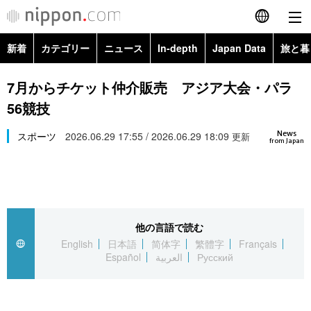
新着
カテゴリー
ニュース
In-depth
Japan Data
旅と暮
English
政治・外交
Topics
7月からチケット仲介販売 アジア大会・パラ
简体字
56競技
経済・ビジネス
Images
繁體字
カテゴリー
News
スポーツ
2026.06.29 17:55 / 2026.06.29 18:09
更新
from Japan
国際・海外
People
Français
政治・外交
ニュース
社会
東京
Español
経済・ビジネス
トップ
In-depth
文化
お知らせ
العربية
他の言語で読む
English
日本語
简体字
繁體字
Français
国際
アーカイブ
Japan Data
科学・技術
Español
العربية
Русский
Русский
社会
旅と暮らし
暮らし