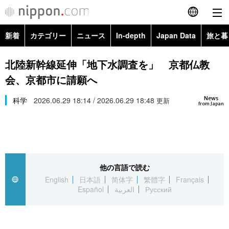
新着
カテゴリー
ニュース
In-depth
Japan Data
旅と暮
English
政治・外交
Topics
北陸新幹線延伸「地下水調査を」 京都仏教
简体字
会、京都市に請願へ
経済・ビジネス
Images
繁體字
カテゴリー
News
科学
2026.06.29 18:14 / 2026.06.29 18:48
更新
from Japan
国際・海外
People
Français
政治・外交
ニュース
社会
東京
Español
経済・ビジネス
トップ
In-depth
文化
お知らせ
العربية
他の言語で読む
English
日本語
简体字
繁體字
Français
国際
アーカイブ
Japan Data
科学・技術
Español
العربية
Русский
Русский
社会
旅と暮らし
暮らし