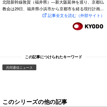
北陸新幹線敦賀（福井県）―新大阪延伸を巡り、京都仏
スポーツ・東京2020
文化
動画/Live
教会は29日、福井県小浜市から京都市を経る現行計画...
記事全文を読む（外部サイト）
科学・技術
Books
暮らし
Cinema
スポーツ・東京2020
Topics
この記事につけられたキーワード
Images
共同通信ニュース
People
東京
このシリーズの他の記事
お知らせ