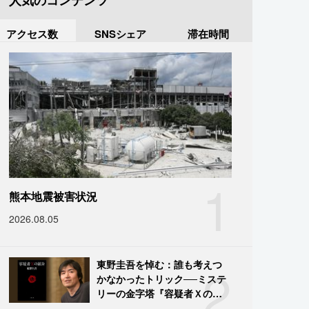
人気のコンテンツ
アクセス数
SNSシェア
滞在時間
1
熊本地震被害状況
2026.08.05
2
東野圭吾を悼む：誰も考えつ
かなかったトリック──ミステ
リーの金字塔『容疑者Ｘの献
身』の舞台裏