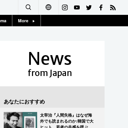
ema
More
English
Topics
简体字
Images
News
繁體字
People
Français
from Japan
東京
Español
お知らせ
العربية
あなたにおすすめ
Русский
太宰治『人間失格』はなぜ海
外でも読まれるのか:韓国で大
ヒット、若者の共感を呼ぶ