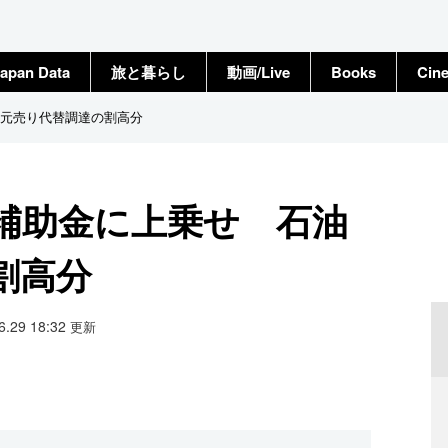
apan Data
旅と暮らし
動画/Live
Books
Cin
元売り代替調達の割高分
補助金に上乗せ 石油
割高分
06.29 18:32
更新