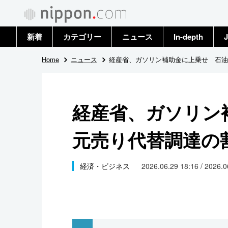
新着
カテゴリー
ニュース
In-depth
J
政治・外交
トップ
Home
ニュース
経産省、ガソリン補助金に上乗せ 石油
経済・ビジネス
アーカイブ
経産省、ガソリン
国際
元売り代替調達の
社会
文化
経済・ビジネス
2026.06.29 18:16 / 2026.
科学・技術
暮らし