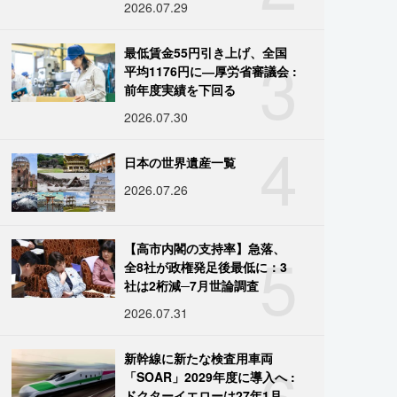
2026.07.29
3
最低賃金55円引き上げ、全国
平均1176円に―厚労省審議会 :
前年度実績を下回る
2026.07.30
4
日本の世界遺産一覧
2026.07.26
5
【高市内閣の支持率】急落、
全8社が政権発足後最低に：3
社は2桁減─7月世論調査
2026.07.31
6
新幹線に新たな検査用車両
「SOAR」2029年度に導入へ :
ドクターイエローは27年1月に