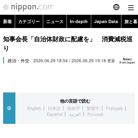
新着
カテゴリー
ニュース
In-depth
Japan Data
旅と暮
English
政治・外交
Topics
知事会長「自治体財政に配慮を」 消費減税巡
简体字
り
経済・ビジネス
Images
繁體字
カテゴリー
News
政治・外交
2026.06.29 18:54 / 2026.06.29 19:18
更新
from Japan
国際・海外
People
Français
政治・外交
ニュース
社会
東京
Español
経済・ビジネス
トップ
In-depth
文化
お知らせ
العربية
他の言語で読む
English
日本語
简体字
繁體字
Français
国際
アーカイブ
Japan Data
科学・技術
Español
العربية
Русский
Русский
社会
旅と暮らし
暮らし