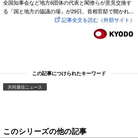
全国知事会など地方6団体の代表と閣僚らが意見交換す
スポーツ・東京2020
文化
動画/Live
る「国と地方の協議の場」が29日、首相官邸で開かれ...
記事全文を読む（外部サイト）
科学・技術
Books
暮らし
Cinema
スポーツ・東京2020
Topics
この記事につけられたキーワード
Images
共同通信ニュース
People
東京
このシリーズの他の記事
お知らせ