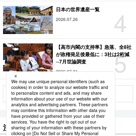
4
日本の世界遺産一覧
2026.07.26
【高市内閣の支持率】急落、全8社
5
が政権発足後最低に：3社は2桁減
─7月世論調査
2026.07.31
もっと見る
注目のキーワード