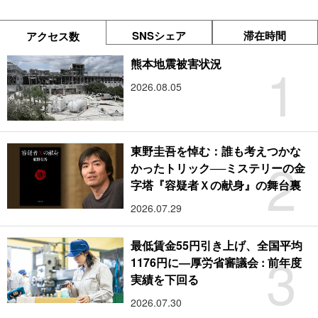
SNSシェア
滞在時間
アクセス数
1
熊本地震被害状況
2026.08.05
東野圭吾を悼む：誰も考えつかな
2
かったトリック──ミステリーの金
字塔『容疑者Ｘの献身』の舞台裏
2026.07.29
最低賃金55円引き上げ、全国平均
3
1176円に―厚労省審議会 : 前年度
実績を下回る
2026.07.30