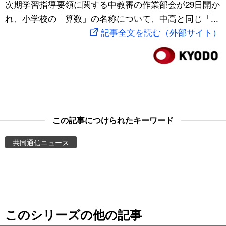
次期学習指導要領に関する中教審の作業部会が29日開か
スポーツ・東京2020
文化
動画/Live
れ、小学校の「算数」の名称について、中高と同じ「...
記事全文を読む（外部サイト）
科学・技術
Books
暮らし
Cinema
スポーツ・東京2020
Topics
この記事につけられたキーワード
Images
共同通信ニュース
People
東京
このシリーズの他の記事
お知らせ