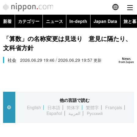
新着
カテゴリー
ニュース
In-depth
Japan Data
旅と暮
English
政治・外交
Topics
「算数」の名称変更は見送り 意見に隔たり、
简体字
文科省方針
経済・ビジネス
Images
繁體字
カテゴリー
News
社会
2026.06.29 19:46 / 2026.06.29 19:57
更新
from Japan
国際・海外
People
Français
政治・外交
ニュース
社会
東京
Español
経済・ビジネス
トップ
In-depth
文化
お知らせ
العربية
他の言語で読む
English
日本語
简体字
繁體字
Français
国際
アーカイブ
Japan Data
科学・技術
Español
العربية
Русский
Русский
社会
旅と暮らし
暮らし