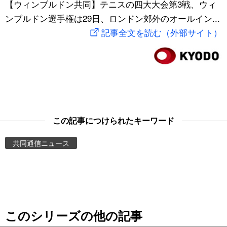
【ウィンブルドン共同】テニスの四大大会第3戦、ウィ
スポーツ・東京2020
文化
動画/Live
ンブルドン選手権は29日、ロンドン郊外のオールイン...
記事全文を読む（外部サイト）
科学・技術
Books
暮らし
Cinema
スポーツ・東京2020
Topics
この記事につけられたキーワード
Images
共同通信ニュース
People
東京
このシリーズの他の記事
お知らせ