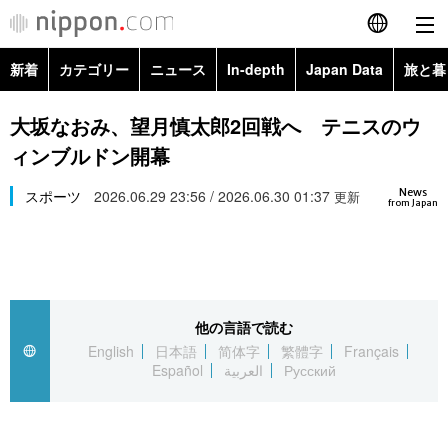
新着
カテゴリー
ニュース
In-depth
Japan Data
旅と暮
English
政治・外交
Topics
大坂なおみ、望月慎太郎2回戦へ テニスのウ
简体字
ィンブルドン開幕
経済・ビジネス
Images
繁體字
カテゴリー
News
スポーツ
2026.06.29 23:56 / 2026.06.30 01:37
更新
from Japan
国際・海外
People
Français
政治・外交
ニュース
社会
東京
Español
経済・ビジネス
トップ
In-depth
文化
お知らせ
العربية
他の言語で読む
English
日本語
简体字
繁體字
Français
国際
アーカイブ
Japan Data
科学・技術
Español
العربية
Русский
Русский
社会
旅と暮らし
暮らし