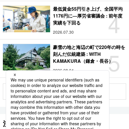
最低賃金55円引き上げ、全国平均
4
1176円に―厚労省審議会 : 前年度
実績を下回る
2026.07.30
豪雪の地と海辺の町で220年の時を
5
刻んだ伝統建築 : WITH
KAMAKURA（鎌倉・長谷）
2026.08.04
もっと見る
注目のキーワード