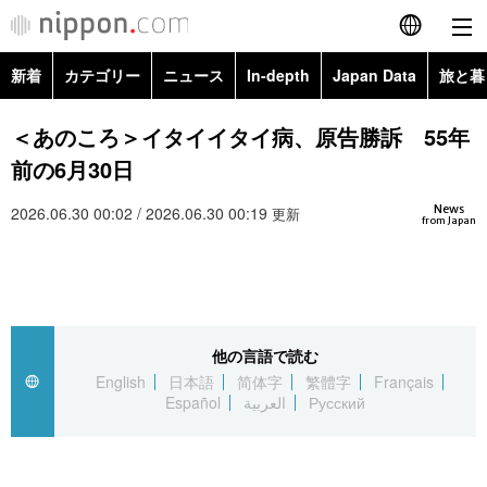
新着
カテゴリー
ニュース
In-depth
Japan Data
旅と暮
English
政治・外交
Topics
＜あのころ＞イタイイタイ病、原告勝訴 55年
简体字
前の6月30日
経済・ビジネス
Images
繁體字
カテゴリー
News
2026.06.30 00:02 / 2026.06.30 00:19
更新
from Japan
国際・海外
People
Français
政治・外交
ニュース
社会
東京
Español
経済・ビジネス
トップ
In-depth
文化
お知らせ
العربية
他の言語で読む
English
日本語
简体字
繁體字
Français
国際
アーカイブ
Japan Data
科学・技術
Español
العربية
Русский
Русский
社会
旅と暮らし
暮らし