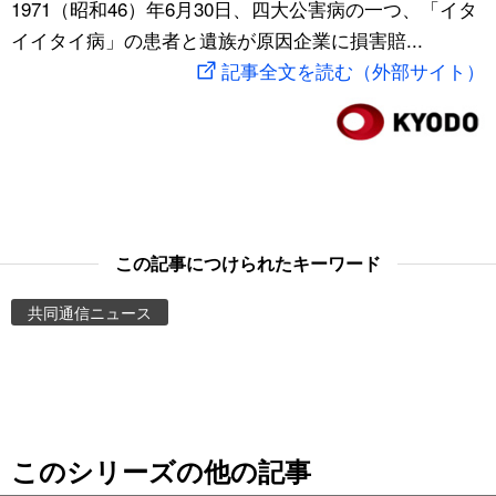
1971（昭和46）年6月30日、四大公害病の一つ、「イタ
スポーツ・東京2020
文化
動画/Live
イイタイ病」の患者と遺族が原因企業に損害賠...
記事全文を読む（外部サイト）
科学・技術
Books
暮らし
Cinema
スポーツ・東京2020
Topics
この記事につけられたキーワード
Images
共同通信ニュース
People
東京
このシリーズの他の記事
お知らせ