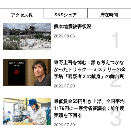
SNSシェア
滞在時間
アクセス数
1
熊本地震被害状況
2026.08.06
東野圭吾を悼む：誰も考えつかな
2
かったトリック──ミステリーの金
字塔『容疑者Ｘの献身』の舞台裏
2026.07.29
最低賃金55円引き上げ、全国平均
3
1176円に―厚労省審議会 : 前年度
実績を下回る
2026.07.30