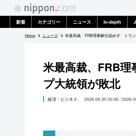
新着
カテゴリー
ニュース
In-depth
J
政治・外交
トップ
Home
ニュース
米最高裁、FRB理事解任認めず トラ
経済・ビジネス
アーカイブ
米最高裁、FRB
国際
プ大統領が敗北
社会
文化
経済・ビジネス
2026.06.30 00:06 / 2026.
科学・技術
暮らし