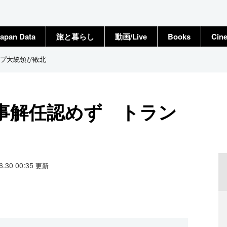
apan Data
旅と暮らし
動画/Live
Books
Cin
ンプ大統領が敗北
理事解任認めず トラン
06.30 00:35
更新