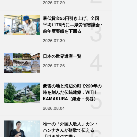
2026.07.29
3
最低賃金55円引き上げ、全国
平均1176円に―厚労省審議会 :
前年度実績を下回る
2026.07.30
4
日本の世界遺産一覧
2026.07.26
5
豪雪の地と海辺の町で220年の
時を刻んだ伝統建築 : WITH
KAMAKURA（鎌倉・長谷）
2026.08.04
6
唯一の「外国人歌人」カン・
ハンナさんが短歌で伝える
「引き算の文学」