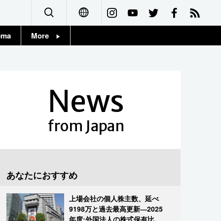
ema
More
English
Topics
简体字
Images
News
繁體字
People
Français
from Japan
東京
Español
お知らせ
العربية
あなたにおすすめ
Русский
上場会社の個人株主数、延べ
9198万と過去最高更新―2025
年度:外国法人の株式保有比率