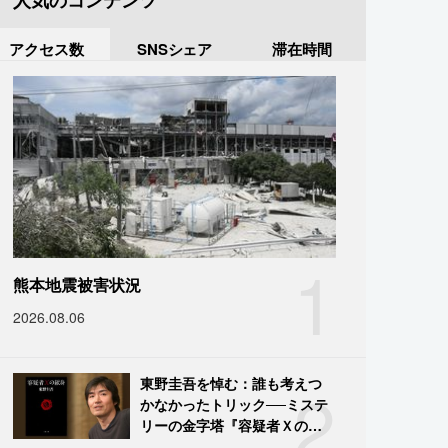
人気のコンテンツ
アクセス数
SNSシェア
滞在時間
1
熊本地震被害状況
2026.08.06
2
東野圭吾を悼む：誰も考えつ
かなかったトリック──ミステ
リーの金字塔『容疑者Ｘの献
身』の舞台裏