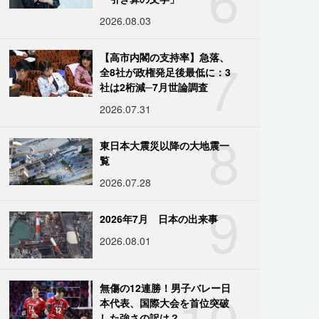
2026.08.03
7
【高市内閣の支持率】急落、
全8社が政権発足後最低に：3
社は2桁減─7月世論調査
2026.07.31
8
東日本大震災以降の大地震一
覧
2026.07.28
9
2026年7月 日本の出来事
2026.08.01
10
無傷の12連勝！男子バレー日
本代表、国際大会を首位突破
した強さの訳は？