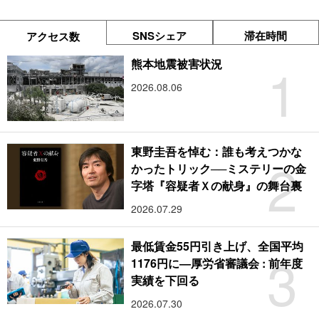
SNSシェア
滞在時間
アクセス数
1
熊本地震被害状況
2026.08.06
東野圭吾を悼む：誰も考えつかな
2
かったトリック──ミステリーの金
字塔『容疑者Ｘの献身』の舞台裏
2026.07.29
最低賃金55円引き上げ、全国平均
3
1176円に―厚労省審議会 : 前年度
実績を下回る
2026.07.30