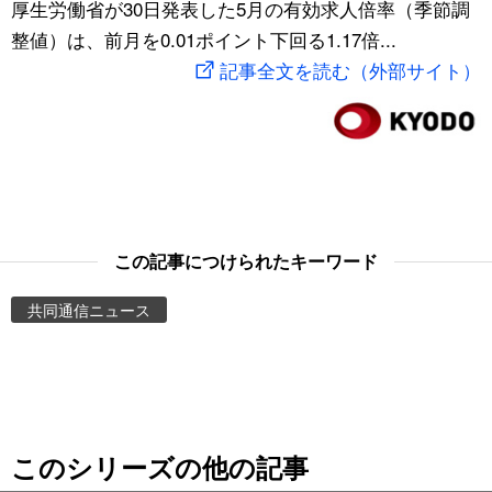
厚生労働省が30日発表した5月の有効求人倍率（季節調
スポーツ・東京2020
文化
動画/Live
整値）は、前月を0.01ポイント下回る1.17倍...
記事全文を読む（外部サイト）
科学・技術
Books
暮らし
Cinema
スポーツ・東京2020
Topics
この記事につけられたキーワード
Images
共同通信ニュース
People
東京
このシリーズの他の記事
お知らせ