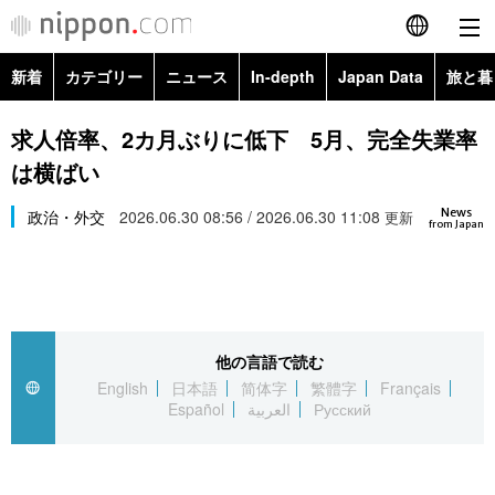
新着
カテゴリー
ニュース
In-depth
Japan Data
旅と暮
English
政治・外交
Topics
求人倍率、2カ月ぶりに低下 5月、完全失業率
简体字
は横ばい
経済・ビジネス
Images
繁體字
カテゴリー
News
政治・外交
2026.06.30 08:56 / 2026.06.30 11:08
更新
from Japan
国際・海外
People
Français
政治・外交
ニュース
社会
東京
Español
経済・ビジネス
トップ
In-depth
文化
お知らせ
العربية
他の言語で読む
English
日本語
简体字
繁體字
Français
国際
アーカイブ
Japan Data
科学・技術
Español
العربية
Русский
Русский
社会
旅と暮らし
暮らし