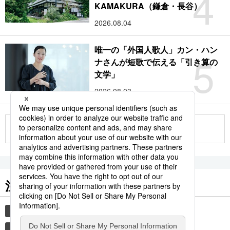
4
KAMAKURA（鎌倉・長谷）
2026.08.04
唯一の「外国人歌人」カン・ハン
5
ナさんが短歌で伝える「引き算の
文学」
2026.08.03
もっと見る
注目のキーワード
共同通信ニュース
時事通信ニュース
和食
観光
気象・災害
食材
災害
旅