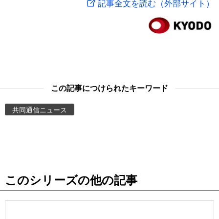
記事全文を読む（外部サイト）
スポーツ・東京2020
文化
動画/Live
科学・技術
Books
暮らし
Cinema
この記事につけられたキーワード
スポーツ・東京2020
Topics
共同通信ニュース
Images
People
このシリーズの他の記事
東京
お知らせ