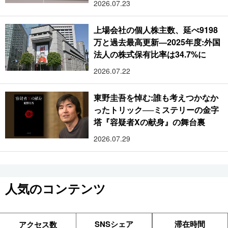
2026.07.23
上場会社の個人株主数、延べ9198
万と過去最高更新―2025年度:外国
法人の株式保有比率は34.7%に
2026.07.22
東野圭吾を悼む:誰も考えつかなか
ったトリック──ミステリーの金字
塔『容疑者Xの献身』の舞台裏
2026.07.29
人気のコンテンツ
SNSシェア
滞在時間
アクセス数