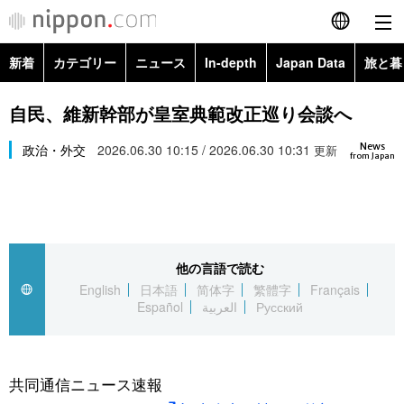
新着
カテゴリー
ニュース
In-depth
Japan Data
旅と暮
English
政治・外交
Topics
自民、維新幹部が皇室典範改正巡り会談へ
简体字
News
経済・ビジネス
政治・外交
2026.06.30 10:15 / 2026.06.30 10:31
Images
更新
繁體字
from Japan
カテゴリー
国際・海外
People
Français
政治・外交
ニュース
社会
東京
Español
他の言語で読む
経済・ビジネス
トップ
In-depth
文化
お知らせ
English
日本語
简体字
繁體字
Français
العربية
Español
العربية
Русский
国際
アーカイブ
Japan Data
科学・技術
Русский
社会
旅と暮らし
暮らし
共同通信ニュース速報