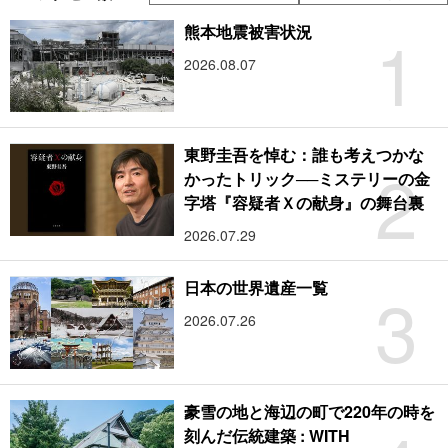
1
熊本地震被害状況
2026.08.07
東野圭吾を悼む：誰も考えつかな
2
かったトリック──ミステリーの金
字塔『容疑者Ｘの献身』の舞台裏
2026.07.29
3
日本の世界遺産一覧
2026.07.26
豪雪の地と海辺の町で220年の時を
刻んだ伝統建築 : WITH