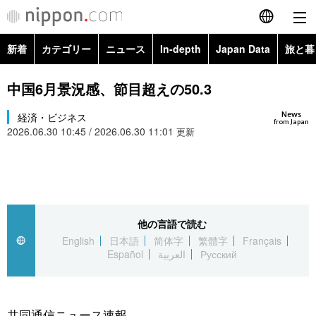
新着
カテゴリー
ニュース
In-depth
Japan Data
旅と暮
English
政治・外交
Topics
中国6月景況感、節目超えの50.3
简体字
News
経済・ビジネス
経済・ビジネス
Images
繁體字
from Japan
2026.06.30 10:45 / 2026.06.30 11:01
更新
カテゴリー
国際・海外
People
Français
政治・外交
ニュース
社会
東京
Español
経済・ビジネス
トップ
In-depth
他の言語で読む
文化
お知らせ
العربية
English
日本語
简体字
繁體字
Français
Español
العربية
Русский
国際
アーカイブ
Japan Data
科学・技術
Русский
社会
旅と暮らし
暮らし
共同通信ニュース速報