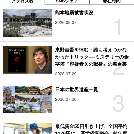
SNSシェア
滞在時間
アクセス数
1
熊本地震被害状況
2026.08.07
東野圭吾を悼む：誰も考えつかな
2
かったトリック──ミステリーの金
字塔『容疑者Ｘの献身』の舞台裏
2026.07.29
3
日本の世界遺産一覧
2026.07.26
最低賃金55円引き上げ、全国平均
1176円に―厚労省審議会 : 前年度