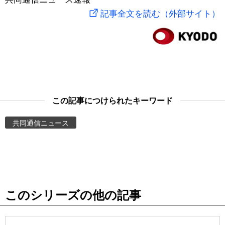
記事全文を読む（外部サイト）
スポーツ・東京2020
文化
動画/Live
科学・技術
Books
暮らし
Cinema
この記事につけられたキーワード
スポーツ・東京2020
Topics
共同通信ニュース
Images
People
東京
このシリーズの他の記事
お知らせ