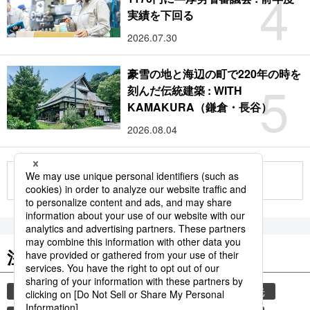
4
実績を下回る
2026.07.30
豪雪の地と海辺の町で220年の時を
5
刻んだ伝統建築 : WITH
KAMAKURA（鎌倉・長谷）
2026.08.04
もっと見る
注目のキーワード
共同通信ニュース
気象・災害
災害
観光