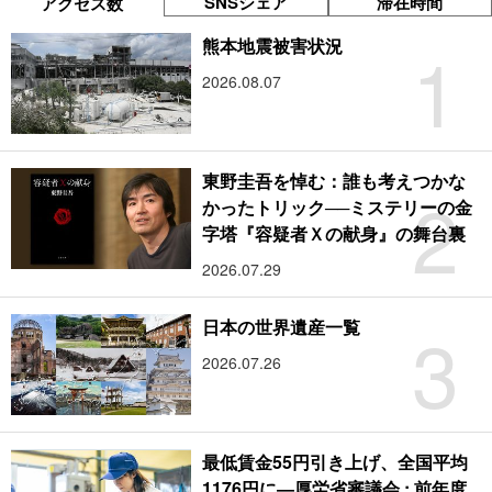
SNSシェア
滞在時間
アクセス数
1
熊本地震被害状況
2026.08.07
東野圭吾を悼む：誰も考えつかな
2
かったトリック──ミステリーの金
字塔『容疑者Ｘの献身』の舞台裏
2026.07.29
3
日本の世界遺産一覧
2026.07.26
最低賃金55円引き上げ、全国平均
1176円に―厚労省審議会 : 前年度