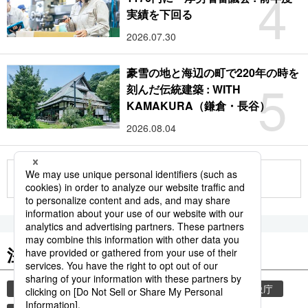
4
実績を下回る
2026.07.30
豪雪の地と海辺の町で220年の時を
5
刻んだ伝統建築 : WITH
KAMAKURA（鎌倉・長谷）
2026.08.04
もっと見る
注目のキーワード
共同通信ニュース
気象・災害
災害
気象庁