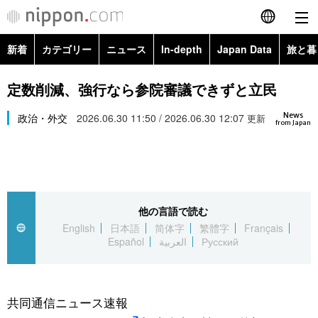
新着
カテゴリー
ニュース
In-depth
Japan Data
旅と暮
English
政治・外交
Topics
定数削減、強行なら参院審議できずと立民
简体字
News
経済・ビジネス
政治・外交
2026.06.30 11:50 / 2026.06.30 12:07
Images
更新
繁體字
from Japan
カテゴリー
国際・海外
People
Français
政治・外交
ニュース
社会
東京
Español
他の言語で読む
経済・ビジネス
トップ
In-depth
文化
お知らせ
English
日本語
简体字
繁體字
Français
العربية
Español
العربية
Русский
国際
アーカイブ
Japan Data
科学・技術
Русский
社会
旅と暮らし
暮らし
共同通信ニュース速報