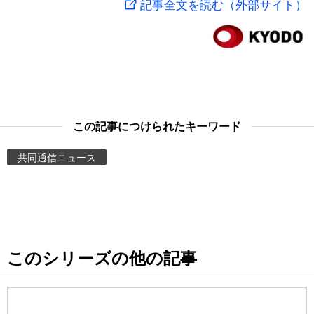
記事全文を読む（外部サイト）
スポーツ・東京2020
文化
動画/Live
科学・技術
Books
暮らし
Cinema
この記事につけられたキーワード
スポーツ・東京2020
Topics
共同通信ニュース
Images
People
このシリーズの他の記事
東京
お知らせ