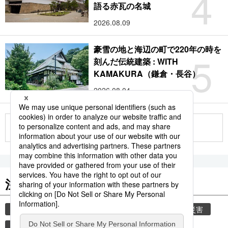
4
語る赤瓦の名城
2026.08.09
豪雪の地と海辺の町で220年の時を
5
刻んだ伝統建築 : WITH
KAMAKURA（鎌倉・長谷）
2026.08.04
もっと見る
注目のキーワード
共同通信ニュース
時事通信ニュース
気象・災害
災害
避難所
自然災害
観光
旅