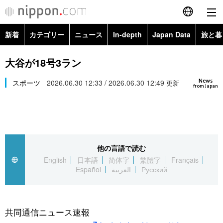
新着
カテゴリー
ニュース
In-depth
Japan Data
旅と暮
English
政治・外交
Topics
大谷が18号3ラン
简体字
News
経済・ビジネス
スポーツ
2026.06.30 12:33 / 2026.06.30 12:49
Images
更新
繁體字
from Japan
カテゴリー
国際・海外
People
Français
政治・外交
ニュース
社会
東京
Español
他の言語で読む
経済・ビジネス
トップ
In-depth
文化
お知らせ
English
日本語
简体字
繁體字
Français
العربية
Español
العربية
Русский
国際
アーカイブ
Japan Data
科学・技術
Русский
社会
旅と暮らし
暮らし
共同通信ニュース速報