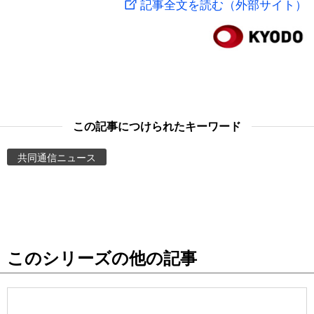
記事全文を読む（外部サイト）
スポーツ・東京2020
文化
動画/Live
科学・技術
Books
暮らし
Cinema
この記事につけられたキーワード
スポーツ・東京2020
Topics
共同通信ニュース
Images
People
このシリーズの他の記事
東京
お知らせ