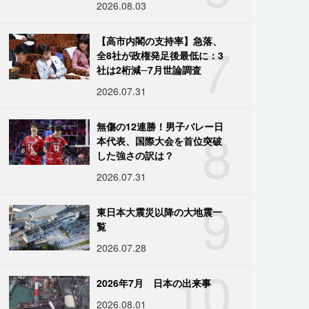
2026.08.03
7
【高市内閣の支持率】急落、
全8社が政権発足後最低に：3
社は2桁減─7月世論調査
2026.07.31
8
無傷の12連勝！男子バレー日
本代表、国際大会を首位突破
した強さの訳は？
2026.07.31
9
東日本大震災以降の大地震一
覧
2026.07.28
10
2026年7月 日本の出来事
2026.08.01