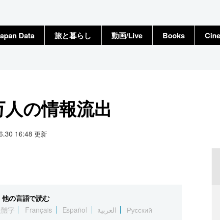
apan Data
旅と暮らし
動画/Live
Books
Cin
万人の情報流出
06.30 16:48
更新
他の言語で読む
繁體字
Français
Español
العربية
Русский