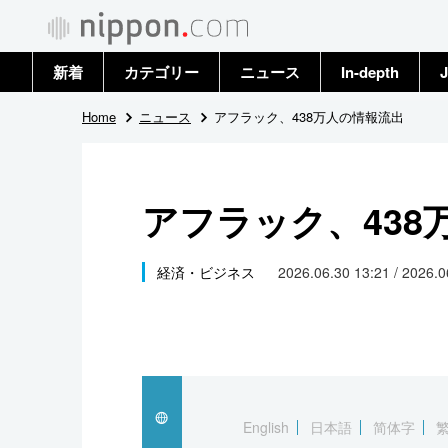
新着
カテゴリー
ニュース
In-depth
J
政治・外交
トップ
Home
ニュース
アフラック、438万人の情報流出
経済・ビジネス
アーカイブ
アフラック、438
国際
社会
経済・ビジネス
2026.06.30 13:21 / 2026.
文化
科学・技術
暮らし
English
日本語
简体字