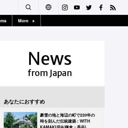
ema
More
English
Topics
简体字
Images
News
繁體字
People
Français
from Japan
東京
Español
お知らせ
العربية
あなたにおすすめ
Русский
豪雪の地と海辺の町で220年の
時を刻んだ伝統建築 : WITH
KAMAKURA(鎌倉・長谷)