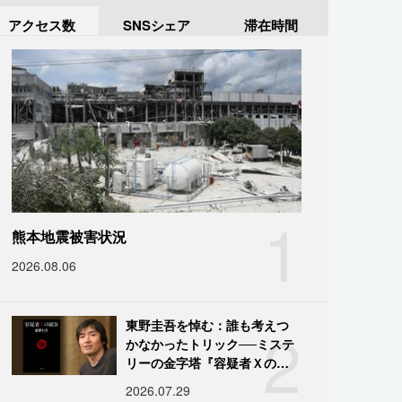
アクセス数
SNSシェア
滞在時間
1
熊本地震被害状況
2026.08.06
2
東野圭吾を悼む：誰も考えつ
かなかったトリック──ミステ
リーの金字塔『容疑者Ｘの献
身』の舞台裏
2026.07.29