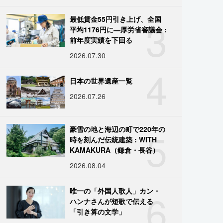
3
最低賃金55円引き上げ、全国
平均1176円に―厚労省審議会 :
前年度実績を下回る
2026.07.30
4
日本の世界遺産一覧
2026.07.26
5
豪雪の地と海辺の町で220年の
時を刻んだ伝統建築 : WITH
KAMAKURA（鎌倉・長谷）
2026.08.04
6
唯一の「外国人歌人」カン・
ハンナさんが短歌で伝える
「引き算の文学」