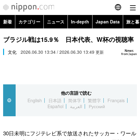
新着
カテゴリー
ニュース
In-depth
Japan Data
旅と暮
English
政治・外交
Topics
ブラジル戦は15.9％ 日本代表、W杯の視聴率
简体字
News
経済・ビジネス
文化
2026.06.30 13:34 / 2026.06.30 13:49
Images
更新
繁體字
from Japan
カテゴリー
国際・海外
People
Français
政治・外交
ニュース
社会
東京
Español
他の言語で読む
経済・ビジネス
トップ
In-depth
文化
お知らせ
English
日本語
简体字
繁體字
Français
العربية
Español
العربية
Русский
国際
アーカイブ
Japan Data
科学・技術
Русский
社会
旅と暮らし
暮らし
30日未明にフジテレビ系で放送されたサッカー・ワール