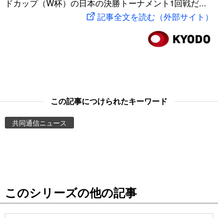
ドカップ（W杯）の日本の決勝トーナメント1回戦だ...
スポーツ・東京2020
文化
動画/Live
記事全文を読む（外部サイト）
科学・技術
Books
暮らし
Cinema
スポーツ・東京2020
Topics
この記事につけられたキーワード
共同通信ニュース
Images
People
東京
このシリーズの他の記事
お知らせ