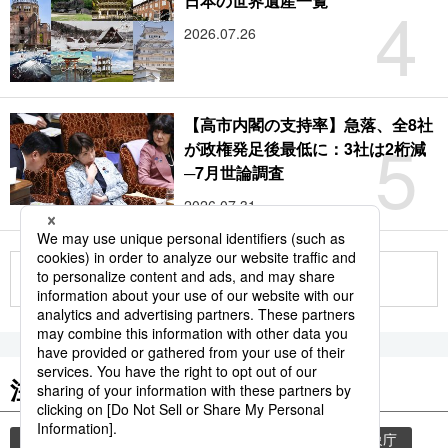
4
日本の世界遺産一覧
2026.07.26
【高市内閣の支持率】急落、全8社
5
が政権発足後最低に：3社は2桁減
─7月世論調査
2026.07.31
もっと見る
注目のキーワード
共同通信ニュース
気象・災害
災害
気象庁