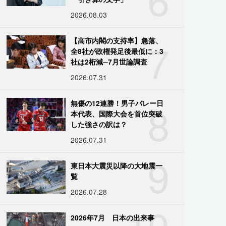
2026.08.03
7
【高市内閣の支持率】急落、
全8社が政権発足後最低に：3
社は2桁減─7月世論調査
2026.07.31
8
無傷の12連勝！男子バレー日
本代表、国際大会を首位突破
した強さの訳は？
2026.07.31
9
東日本大震災以降の大地震一
覧
2026.07.28
10
2026年7月 日本の出来事