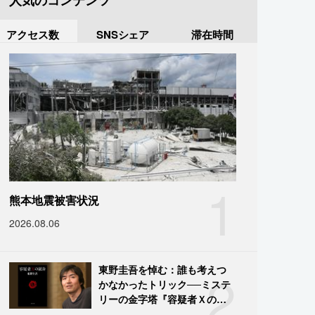
人気のコンテンツ
アクセス数
SNSシェア
滞在時間
1
熊本地震被害状況
2026.08.06
2
東野圭吾を悼む：誰も考えつ
かなかったトリック──ミステ
リーの金字塔『容疑者Ｘの献
身』の舞台裏