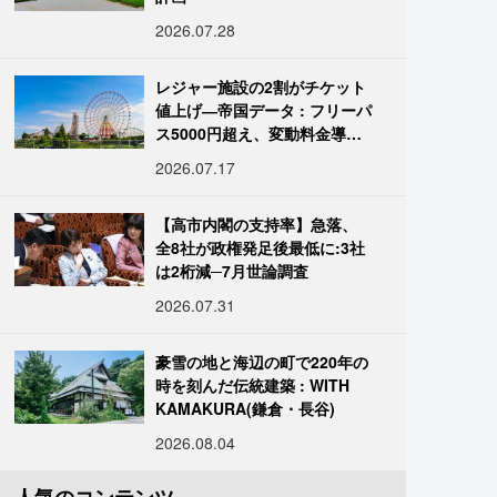
2026.07.28
レジャー施設の2割がチケット
値上げ―帝国データ : フリーパ
ス5000円超え、変動料金導入
進む
2026.07.17
【高市内閣の支持率】急落、
全8社が政権発足後最低に:3社
は2桁減─7月世論調査
2026.07.31
豪雪の地と海辺の町で220年の
時を刻んだ伝統建築 : WITH
KAMAKURA(鎌倉・長谷)
2026.08.04