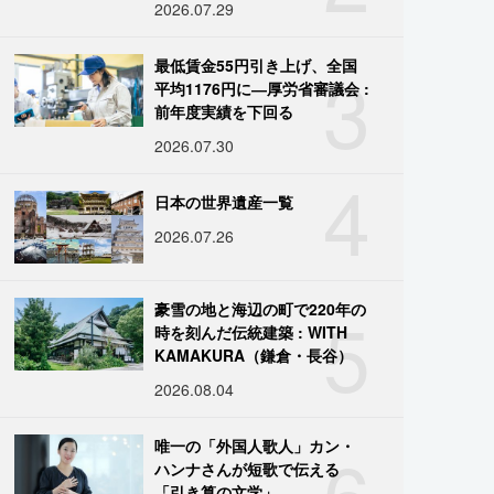
2026.07.29
3
最低賃金55円引き上げ、全国
平均1176円に―厚労省審議会 :
前年度実績を下回る
2026.07.30
4
日本の世界遺産一覧
2026.07.26
5
豪雪の地と海辺の町で220年の
時を刻んだ伝統建築 : WITH
KAMAKURA（鎌倉・長谷）
2026.08.04
6
唯一の「外国人歌人」カン・
ハンナさんが短歌で伝える
「引き算の文学」