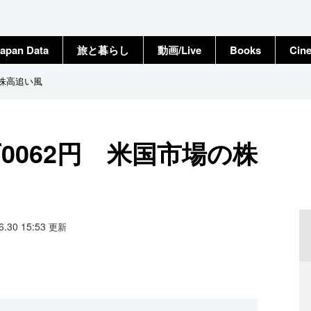
apan Data
旅と暮らし
動画/Live
Books
Cin
の株高追い風
0062円 米国市場の株
06.30 15:53
更新