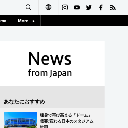
ema
More
English
Topics
简体字
Images
News
繁體字
People
Français
from Japan
東京
Español
お知らせ
العربية
あなたにおすすめ
Русский
猛暑で再び高まる「ドーム」
需要:変わる日本のスタジアム
計画