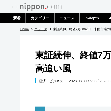
新着
カテゴリー
ニュース
In-depth
J
政治・外交
トップ
Home
ニュース
東証続伸、終値7万0062円 米国市場
経済・ビジネス
アーカイブ
東証続伸、終値7万
国際
高追い風
社会
文化
経済・ビジネス
2026.06.30 15:36 / 2026.
科学・技術
暮らし