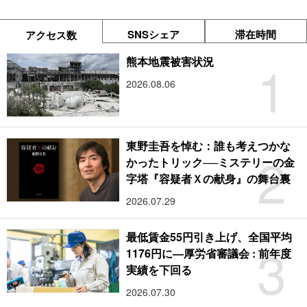
SNSシェア
滞在時間
アクセス数
1
熊本地震被害状況
2026.08.06
東野圭吾を悼む：誰も考えつかな
2
かったトリック──ミステリーの金
字塔『容疑者Ｘの献身』の舞台裏
2026.07.29
最低賃金55円引き上げ、全国平均
3
1176円に―厚労省審議会 : 前年度
実績を下回る
2026.07.30