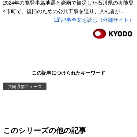
2024年の能登半島地震と豪雨で被災した石川県の奥能登
スポーツ・東京2020
文化
動画/Live
4市町で、復旧のための公共工事を巡り、入札者が...
記事全文を読む（外部サイト）
科学・技術
Books
暮らし
Cinema
スポーツ・東京2020
Topics
この記事につけられたキーワード
Images
共同通信ニュース
People
東京
このシリーズの他の記事
お知らせ