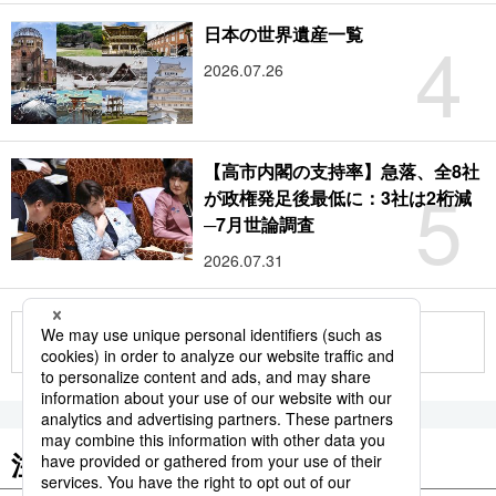
4
日本の世界遺産一覧
2026.07.26
【高市内閣の支持率】急落、全8社
5
が政権発足後最低に：3社は2桁減
─7月世論調査
2026.07.31
もっと見る
注目のキーワード