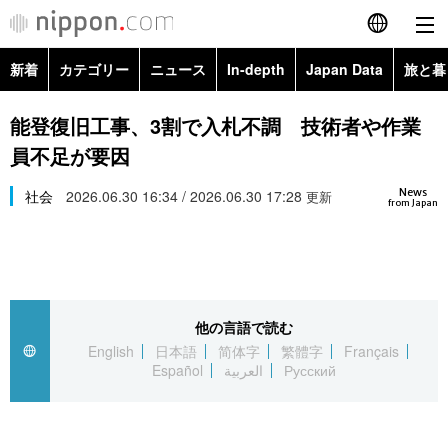
新着
カテゴリー
ニュース
In-depth
Japan Data
旅と暮
English
政治・外交
Topics
能登復旧工事、3割で入札不調 技術者や作業
简体字
員不足が要因
経済・ビジネス
Images
繁體字
カテゴリー
News
社会
2026.06.30 16:34 / 2026.06.30 17:28
更新
from Japan
国際・海外
People
Français
政治・外交
ニュース
社会
東京
Español
経済・ビジネス
トップ
In-depth
文化
お知らせ
العربية
他の言語で読む
English
日本語
简体字
繁體字
Français
国際
アーカイブ
Japan Data
科学・技術
Español
العربية
Русский
Русский
社会
旅と暮らし
暮らし