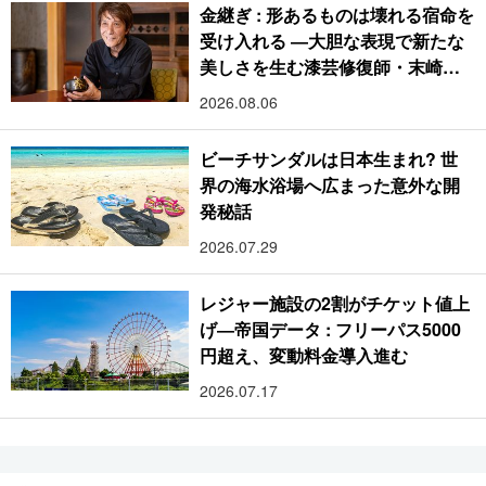
金継ぎ : 形あるものは壊れる宿命を
受け入れる ―大胆な表現で新たな
美しさを生む漆芸修復師・末崎広
樹
2026.08.06
ビーチサンダルは日本生まれ? 世
界の海水浴場へ広まった意外な開
発秘話
2026.07.29
レジャー施設の2割がチケット値上
げ―帝国データ : フリーパス5000
円超え、変動料金導入進む
2026.07.17