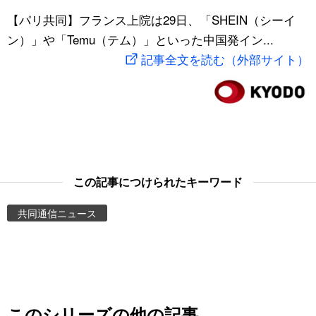
スポーツ・東京2020
【パリ共同】フランス上院は29日、「SHEIN（シーイ
文化
動画/Live
ン）」や「Temu（テム）」といった中国発イン...
記事全文を読む（外部サイト）
科学・技術
Books
暮らし
Cinema
スポーツ・東京2020
Topics
Images
この記事につけられたキーワード
共同通信ニュース
People
東京
お知らせ
このシリーズの他の記事