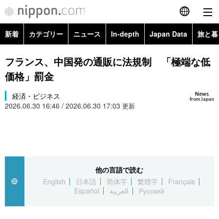
新着
カテゴリー
ニュース
In-depth
Japan Data
旅と暮
English
政治・外交
Topics
フランス、中国発の通販に法規制 「極端な低
简体字
価格」罰金
経済・ビジネス
Images
繁體字
カテゴリー
News
経済・ビジネス
from Japan
2026.06.30 16:46 / 2026.06.30 17:03
国際・海外
更新
People
Français
政治・外交
ニュース
社会
東京
Español
経済・ビジネス
トップ
In-depth
文化
お知らせ
العربية
他の言語で読む
国際
アーカイブ
Japan Data
科学・技術
English
日本語
简体字
繁體字
Français
Русский
Español
العربية
Русский
社会
旅と暮らし
暮らし